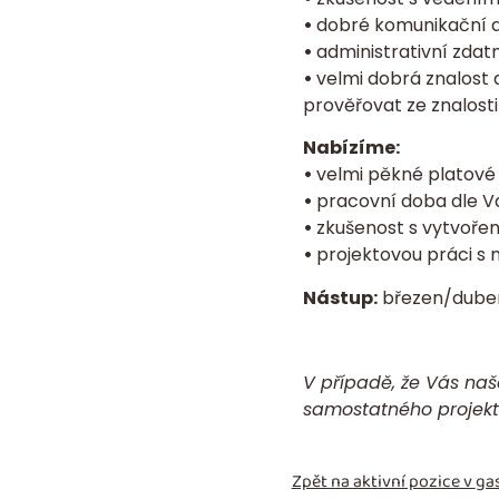
•
dobré komunikační 
•
administrativní zdatn
•
velmi dobrá znalost 
prověřovat ze znalosti
Nabízíme:
•
velmi pěkné platové
•
pracovní doba dle V
•
zkušenost s vytvoře
•
projektovou práci s 
Nástup:
březen/dube
V případě, že Vás naše
samostatného projekt
Zpět na aktivní pozice v
gas