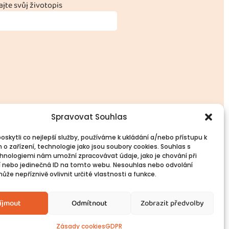
jte svůj životopis
Spravovat Souhlas
skytli co nejlepší služby, používáme k ukládání a/nebo přístupu k
 o zařízení, technologie jako jsou soubory cookies. Souhlas s
vinné informace
Spojte se s námi!
hnologiemi nám umožní zpracovávat údaje, jako je chování při
PR
Kontakty
 nebo jedinečná ID na tomto webu. Nesouhlas nebo odvolání
okies
že nepříznivě ovlivnit určité vlastnosti a funkce.
íjmout
Odmítnout
Zobrazit předvolby
Zásady cookies
GDPR