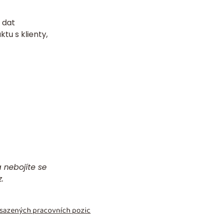
 dat
tu s klienty,
 nebojíte se
z.
obsazených pracovních pozic