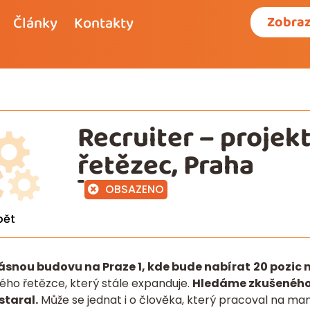
Články
Kontakty
Zobraz
Recruiter – projek
řetězec, Praha
OBSAZENO
pět
rásnou budovu na Praze 1, kde bude nabírat
20 pozic 
ého řetězce, který stále expanduje.
Hledáme zkušeného 
staral.
Může se jednat i o člověka, který pracoval na ma