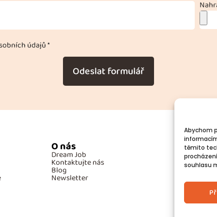
Nahra
obních údajů *
Odeslat formulář
Abychom po
informacím
O nás
Po
těmito tec
Dream Job
GD
procházení
Kontaktujte nás
Co
souhlasu mů
Blog
e
Newsletter
Př