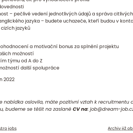
dovednosti
ost – pečlivé vedení jednotlivých údajů a správa citlivých
anglického jazyka – budete uchazeče, kteří budou v kontak
 cizích jazyků
 ohodnocení a motivační bonus za splnění projektu
ašich možností
ním týmu od A do Z
možností další spolupráce
n 2022
 nabídka oslovila, máte pozitivní vztah k recruitmentu a
u, budeme se těšit na zaslané
CV na
:
job@dream-job.c
tro jobs
Archiv již 