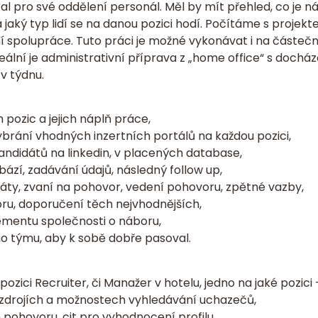
ral pro své oddělení personál. Měl by mít přehled, co je 
 jaký typ lidí se na danou pozici hodí. Počítáme s projek
í spolupráce. Tuto práci je možné vykonávat i na částečn
eální je administrativní příprava z „home office“ s doch
v týdnu.
 pozic a jejich náplň práce,
ybrání vhodných inzertních portálů na každou pozici,
ndidátů na linkedin, v placených database,
ází, zadávání údajů, následný follow up,
áty, zvaní na pohovor, vedení pohovoru, zpětné vazby,
u, doporučení těch nejvhodnějších,
mentu společnosti o náboru,
o týmu, aby k sobě dobře pasoval.
zici Recruiter, či Manažer v hotelu, jedno na jaké pozici –
 zdrojích a možnostech vyhledávání uchazečů,
pohovoru, cit pro vyhodnocení profilu