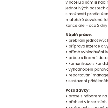
v hotelu a sám si nabí
jednotlivých postech a
s možností prodloužen
mateřské dovolené. Id
kanceláře – cca 2 dny 
Náplň práce:
•
přebrání jednotlivých
•
příprava inzerce a v
•
přímé vyhledávání ka
•
práce s firemní datab
•
komunikace s kandid
•
vyhodnocení pohovor
•
reportování manage
•
sestavení přidělenéh
Požadavky:
•
praxe s náborem na po
•
přehled v inzertních
•
zkušenost s vedením 