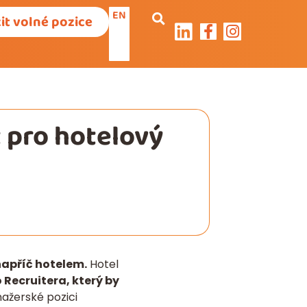
EN
it volné pozice
t pro hotelový
napříč hotelem.
Hotel
Recruitera, který by
nažerské pozici