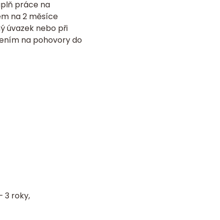
náplň práce na
tem na 2 měsíce
ý úvazek nebo při
ázením na pohovory do
 3 roky,