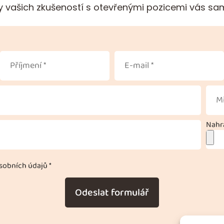
 vašich zkušeností s otevřenými pozicemi vás sa
Nahra
obních údajů *
Odeslat formulář