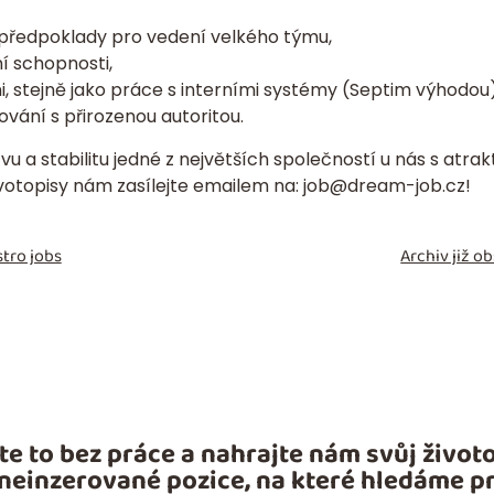
předpoklady pro vedení velkého týmu,
 schopnosti,
i, stejně jako práce s interními systémy (Septim výhodou)
vání s přirozenou autoritou.
u a stabilitu jedné z největších společností u nás s atra
otopisy nám zasílejte emailem na:
job@dream-job.cz
!
tro jobs
Archiv již 
te to bez práce a nahrajte nám svůj životo
 neinzerované pozice, na které hledáme pr