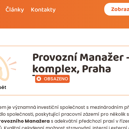
Články
Kontakty
Zobraz
Provozní Manažer 
komplex, Praha
OBSAZENO
pět
em je významná investiční společnost s mezinárodním 
dlo společnosti, poskytující pracovní zázemí pro několi
rovozního Manažera
s adekvátní předchozí praxí v říz
 Kvalitní celodenní možnost stravování, interní i externí