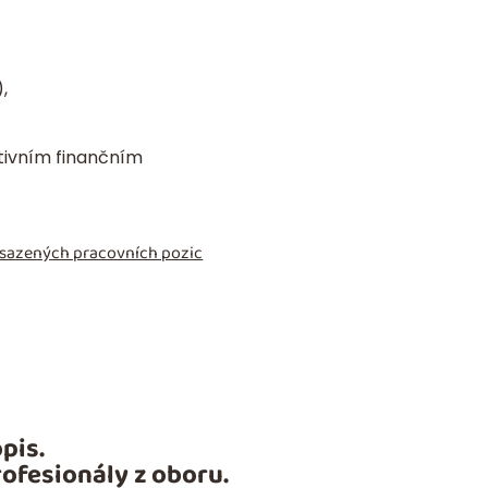
,
ktivním finančním
obsazených pracovních pozic
pis.
ofesionály z oboru.