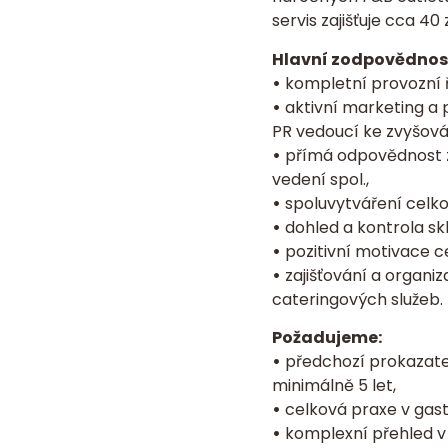
servis zajišťuje cca 
Hlavní zodpovědnost 
•
kompletní provozní ř
•
aktivní marketing a 
PR vedoucí ke zvyšová
•
přímá odpovědnost za
vedení spol.,
•
spoluvytváření celk
•
dohled a kontrola sk
•
pozitivní motivace c
•
zajišťování a organi
cateringových služeb.
Požadujeme:
•
předchozí prokazate
minimálně 5 let,
•
celková praxe v gast
•
komplexní přehled v 