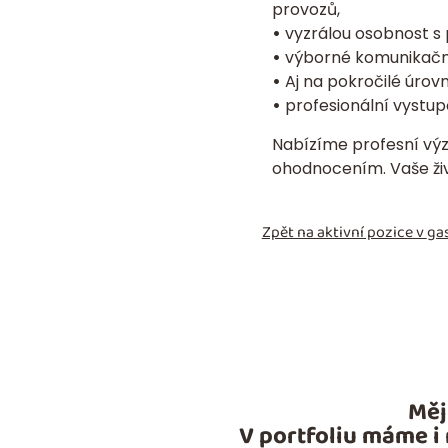
provozů,
•
vyzrálou osobnost s 
•
výborné komunikační
•
Aj na pokročilé úrovn
•
profesionální vystupo
Nabízíme profesní výzv
ohodnocením. Vaše živ
Zpět na aktivní pozice v
gas
Měj
V portfoliu máme i