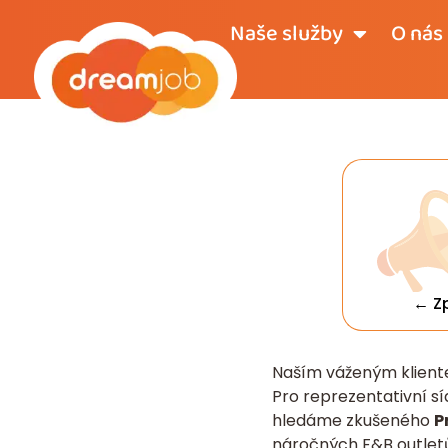
Naše služby
O nás
← Z
Naším váženým klient
Pro reprezentativní sí
hledáme zkušeného
P
náročných F&B outletů.