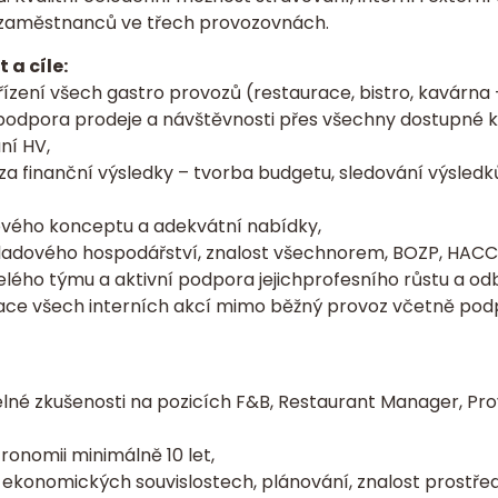
40 zaměstnanců ve třech provozovnách.
a cíle:
ízení všech gastro provozů (restaurace, bistro, kavárna 
podpora prodeje a návštěvnosti přes všechny dostupné ka
ní HV,
 finanční výsledky – tvorba budgetu, sledování výsledků
ového konceptu a adekvátní nabídky,
ladového hospodářství, znalost všechnorem, BOZP, HACCP
elého týmu a aktivní podpora jejichprofesního růstu a o
zace všech interních akcí mimo běžný provoz včetně pod
lné zkušenosti na pozicích F&B, Restaurant Manager, Pr
ronomii minimálně 10 let,
ekonomických souvislostech, plánování, znalost prostředí