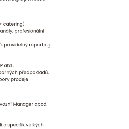
+ catering),
nály, profesionální
, pravidelný reporting
 atd.,
dborných předpokladů,
pory prodeje
ovozní Manager apod.
 a specifik velkých