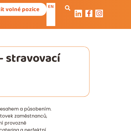
EN
it volné pozice
– stravovací
přesahem a působením.
k stovek zaměstnanců,
ení provozně
 catering a perfektní