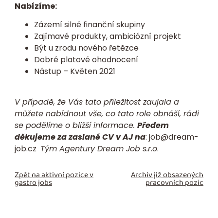
Nabízíme:
Zázemí silné finanční skupiny
Zajímavé produkty, ambiciózní projekt
Být u zrodu nového řetězce
Dobré platové ohodnocení
Nástup – Květen 2021
V případě, že Vás tato příležitost zaujala a
můžete nabídnout vše, co tato role obnáší, rádi
se podělíme o bližší informace.
Předem
děkujeme za zaslané CV v AJ na
:
job@dream-
job.cz
Tým Agentury Dream Job s.r.o
.
Zpět na aktivní pozice v
Archiv již obsazených
gastro jobs
pracovních pozic