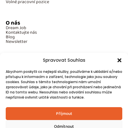
Volné pracovní pozice
O nás
Dream Job
Kontaktujte nás
Blog
Newsletter
Spravovat Souhlas
Povinné informace
Abychom poskytli co nejlepší služby, používáme k ukládání a/nebo
GDPR
Cookies
přístupu k informacím o zařízení, technologie jako jsou soubory
cookies. Souhlas s těmito technologiemi nám umožní
zpracovávat údaje, jako je chování při procházení nebo jedinečná
ID na tomto webu. Nesouhlas nebo odvolání souhlasu může
Spojte se s námi!
nepříznivě ovlivnit určité vlastnosti a funkce.
Kontakty
Příjmout
Odmítnout