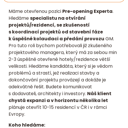
Máme otevřenou pozici
Pre-opening Experta
.
Hledáme
specialistu na otvírání
projektů/rezidencí, se zkušeností
s koordinací projektů od stavební fáze
k úspěšné kolaudaci a předání provozu
GM.
Pro tuto roli bychom potřebovali již zkušeného
projektového managera, který má za sebou min
2-3 úspěšně otevřené hotely/rezidence větší
velikosti. Hledáme kandidáta, který si je vědom
problémů a strastí, jež realizaci stavby a
dokončování projektu provázejí a dokáže je
adekvátně řešit. Budete komunikovat
s dodavateli, architekty i investory.
Náš klient
chystá expanzi a v horizontu několika let
plánuje otevřít 10-15 residencí v ČR i v rámci
Evropy.
Koho hledáme: