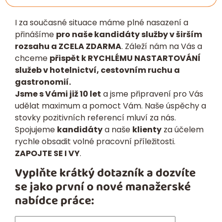
I za současné situace máme plné nasazení a
přinášíme
pro naše kandidáty služby v širším
rozsahu a ZCELA ZDARMA
. Záleží nám na Vás a
chceme
přispět k RYCHLÉMU NASTARTOVÁNÍ
služeb v hotelnictví, cestovním ruchu a
gastronomií.
Jsme s Vámi již 10 let
a jsme připravení pro Vás
udělat maximum a pomoct Vám. Naše úspěchy a
stovky pozitivních referencí mluví za nás.
Spojujeme
kandidáty
a naše
klienty
za účelem
rychle obsadit volné pracovní příležitosti.
ZAPOJTE SE I VY
.
Vyplňte krátký dotazník a dozvíte
se jako první o nové manažerské
nabídce práce: