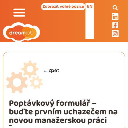
EN
Zobrazit volné pozice
← Zpět
Poptávkový formulář –
buďte prvním uchazečem na
novou manažerskou práci