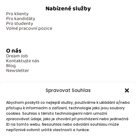
Nabízené služby
Pro klienty
Pro kandidáty
Pro studenty
Volné pracovní pozice
O nás
Dream Job
Kontaktujte nás
Blog
Newsletter
Spravovat Souhlas
Povinné informace
Abychom poskytli co nejlepší služby, používáme k ukládání a/nebo
GDPR
Cookies
přístupu k informacím o zařízení, technologie jako jsou soubory
cookies. Souhlas s těmito technologiemi nám umožní
zpracovávat údaje, jako je chování při procházení nebo jedinečná
ID na tomto webu. Nesouhlas nebo odvolání souhlasu může
Spojte se s námi!
nepříznivě ovlivnit určité vlastnosti a funkce.