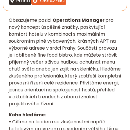
Praha
OBSAZENO
Obsazujeme pozici
Operations Manager
pro
nový koncept úspěšné značky, poskytující
komfort hotelu v kombinaci s maximálním
soukromím plně vybavených, krásných APT na
výborné adrese v srdci Prahy. Součástí provozu
je i oblíbené fine food bistro, kde můžete strávit
příjemný večer s živou hudbou, ochutnat menu
chutí světa anebo jen zajít na skleničku. Hledáme
zkušeného profesionála, který zastřeší kompletní
provozní řízení celé rezidence. Přivítáme energii,
jasnou orientaci na spokojenost hostů, přehled
v aktuálních trendech z oboru i znalost
projektového řízení.
Koho hledáme:
•
Cílíme na leadera se zkušenostmi napříč
hotelovým provozem a s vedením většího týmu