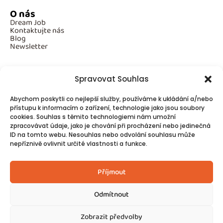
O nás
Dream Job
Kontaktujte nás
Blog
Newsletter
Spravovat Souhlas
Povinné informace
Abychom poskytli co nejlepší služby, používáme k ukládání a/nebo
GDPR
přístupu k informacím o zařízení, technologie jako jsou soubory
Cookies
cookies. Souhlas s těmito technologiemi nám umožní
zpracovávat údaje, jako je chování při procházení nebo jedinečná
ID na tomto webu. Nesouhlas nebo odvolání souhlasu může
Spojte se s námi!
nepříznivě ovlivnit určité vlastnosti a funkce.
Kontakty
Příjmout
Odmítnout
Zobrazit předvolby