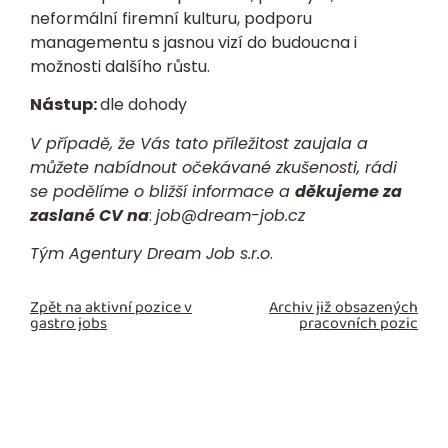
neformální firemní kulturu, podporu
managementu s jasnou vizí do budoucna i
možnosti dalšího růstu.
Nástup:
dle dohody
V případě, že Vás tato příležitost zaujala a
můžete nabídnout očekávané zkušenosti, rádi
se podělíme o bližší informace a
děkujeme za
zaslané CV na
:
job@dream-job.cz
Tým
Agentury Dream Job s.r.o
.
Zpět na aktivní pozice v
Archiv již obsazených
gastro jobs
pracovních pozic