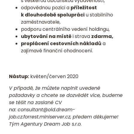
s veškerou občanskou vybaveností,
odpovědnou pozici a
příležitost
k dlouhodobě spolupráci
u stabilního
zaměstnavatele,
podporu centrálního vedení holdingu,
ubytování na místě
i strava
zdarma,
proplácení cestovních nákladů
a
zajímavé finanční ohodnocení.
Nástup:
květen/červen 2020
V případě, že můžete naplnit uvedené
požadavky a chcete se dozvědět více, budeme
se těšit na zaslané
CV
na:
consultant@old.dream-
job.cz.forrest.miniserver.cz,
předem děkujeme!
Tým Agentury Dream Job s.r.o
.