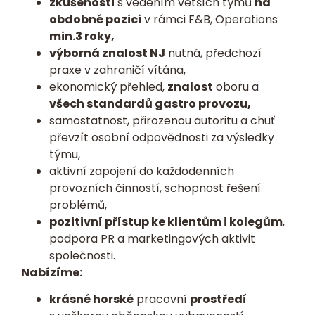
zkušenosti
s vedením větších týmů
na
obdobné pozici
v rámci F&B, Operations
min.3 roky,
výborná znalost NJ
nutná, předchozí
praxe v zahraničí vítána,
ekonomický přehled,
znalost
oboru a
všech standardů gastro provozu,
samostatnost, přirozenou autoritu a chuť
převzít osobní odpovědnosti za výsledky
týmu,
aktivní zapojení do každodenních
provozních činností, schopnost řešení
problémů,
pozitivní přístup ke klientům i kolegům
,
podpora PR a marketingových aktivit
společnosti.
Nabízíme:
krásné horské
pracovní
prostředí