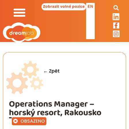
EN
Zobrazit volné pozice
← Zpět
Operations Manager –
horský resort, Rakousko
OBSAZENO