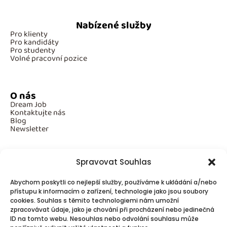
Nabízené služby
Pro klienty
Pro kandidáty
Pro studenty
Volné pracovní pozice
O nás
Dream Job
Kontaktujte nás
Blog
Newsletter
Spravovat Souhlas
Povinné informace
Abychom poskytli co nejlepší služby, používáme k ukládání a/nebo
GDPR
přístupu k informacím o zařízení, technologie jako jsou soubory
Cookies
cookies. Souhlas s těmito technologiemi nám umožní
zpracovávat údaje, jako je chování při procházení nebo jedinečná
ID na tomto webu. Nesouhlas nebo odvolání souhlasu může