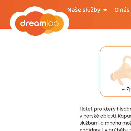
Naše služby
O nás
← Z
Hotel, pro který hled
v horské oblasti. Kapac
službami a mnoha možn
nabídnout v průběhu ce