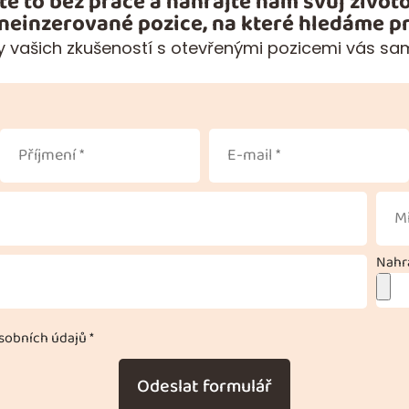
te to bez práce a nahrajte nám svůj životo
 neinzerované pozice, na které hledáme pr
 vašich zkušeností s otevřenými pozicemi vás sa
Nahra
obních údajů *
Odeslat formulář