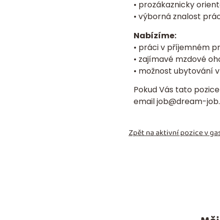
• prozákaznicky orien
• výborná znalost prá
Nabízíme:
• práci v příjemném pr
• zajímavé mzdové oh
• možnost ubytování v 
Pokud Vás tato pozice 
email
job@dream-job.
Zpět na aktivní pozice v
gas