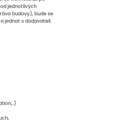
d jednotlivých
práva budovy), bude se
 jednat s dodavateli.
ion,..)
uch,