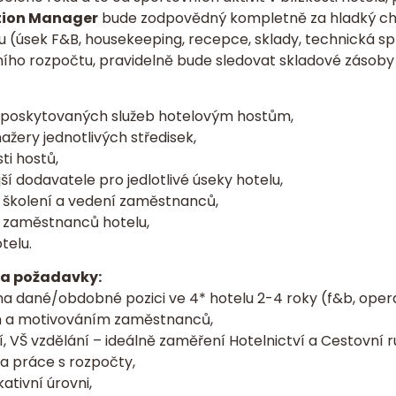
tion Manager
bude zodpovědný kompletně za hladký cho
lu (úsek F&B, housekeeping, recepce, sklady, technická s
ího rozpočtu, pravidelně bude sledovat skladové zásoby a
ou poskytovaných služeb hotelovým hostům,
žery jednotlivých středisek,
ti hostů,
ší dodavatele pro jedlotlivé úseky hotelu,
, školení a vedení zaměstnanců,
by zaměstnanců hotelu,
telu.
 a požadavky:
a dané/obdobné pozici ve 4* hotelu 2-4 roky (f&b, operat
ím a motivováním zaměstnanců,
, VŠ vzdělání – ideálně zaměření Hotelnictví a Cestovní r
 a práce s rozpočty,
ativní úrovni,