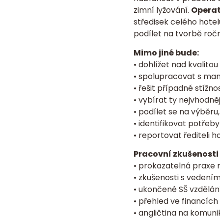
zimní lyžování.
Opera
středisek celého hote
podílet na tvorbě ročn
Mimo jiné bude:
• dohlížet nad kvalit
• spolupracovat s mana
• řešit případné stížnos
• vybírat ty nejvhodněj
• podílet se na výběru
• identifikovat potře
• reportovat řediteli ho
Pracovní zkušenosti
• prokazatelná praxe n
• zkušenosti s veden
• ukončené SŠ vzdělání
• přehled ve financích
• angličtina na komunik