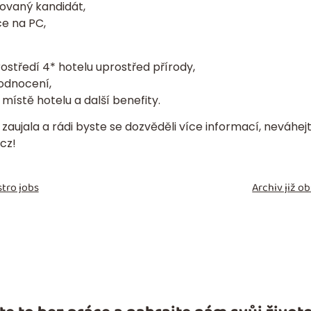
tovaný kandidát,
ce na PC,
ostředí 4* hotelu uprostřed přírody,
odnocení,
místě hotelu a další benefity.
zaujala a rádi byste se dozvěděli více informací, neváhe
cz
!
tro jobs
Archiv již 