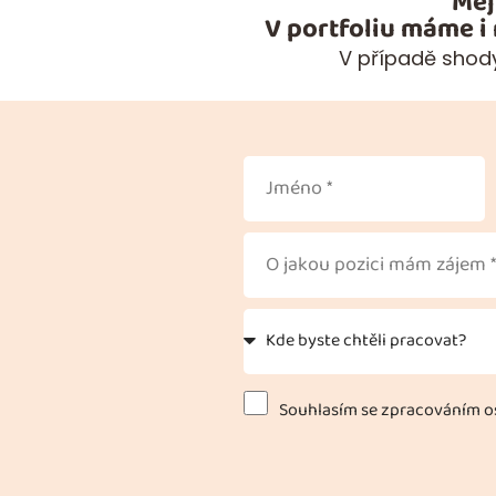
Měj
V portfoliu máme i
V případě shody
Souhlasím se zpracováním os