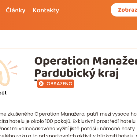
Články
Kontakty
Zobraz
Operation Manažer
Pardubický kraj
OBSAZENO
pět
áme zkušeného Operation Manažera, patří mezi vysoce h
ita hotelu je okolo 100 pokojů. Exkluzivní prostředí hotelu 
ostmi volnočasového vyžití jistě potěší i náročné hosty.
lého roku a to od sportovních aktivit v blízkosti hotelu, 