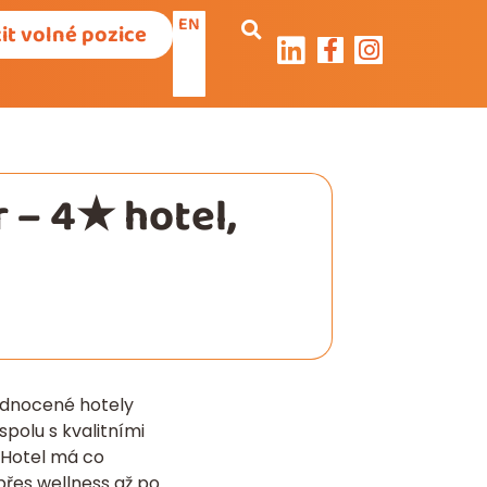
EN
it volné pozice
 – 4★ hotel,
odnocené hotely
spolu s kvalitními
 Hotel má co
přes wellness až po