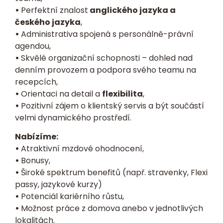
•
Perfektní znalost
anglického jazyka a
českého jazyka
,
•
Administrativa spojená s personálně-právní
agendou,
•
Skvělé organizační schopnosti – dohled nad
denním provozem a podpora svého teamu na
recepcích,
•
Orientaci na detail a
flexibilita
,
•
Pozitivní zájem o klientský servis a být součástí
velmi dynamického prostředí.
Nabízíme:
•
Atraktivní mzdové ohodnocení,
•
Bonusy,
•
Široké spektrum benefitů (např. stravenky, Flexi
passy, jazykové kurzy)
•
Potenciál kariérního růstu,
•
Možnost práce z domova anebo v jednotlivých
lokalitách.