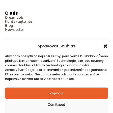
O nás
Dream Job
Kontaktujte nás
Blog
Newsletter
Spravovat Souhlas
Povinné informace
Abychom poskytli co nejlepší služby, používáme k ukládání a/nebo
GDPR
přístupu k informacím o zařízení, technologie jako jsou soubory
Cookies
cookies. Souhlas s těmito technologiemi nám umožní
zpracovávat údaje, jako je chování při procházení nebo jedinečná
ID na tomto webu. Nesouhlas nebo odvolání souhlasu může
Spojte se s námi!
nepříznivě ovlivnit určité vlastnosti a funkce.
Kontakty
Příjmout
Odmítnout