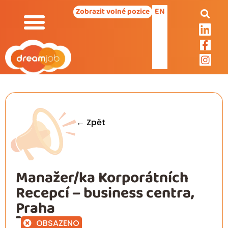
EN
Zobrazit volné pozice
← Zpět
Manažer/ka Korporátních
Recepcí – business centra,
Praha
OBSAZENO