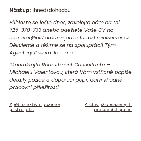
Nástup:
ihned/dohodou
Přihlaste se ještě dnes, zavolejte nám na tel.:
725-370-733
anebo odešlete Vaše
CV
na:
recruiter@old.dream-job.cz.forrest.miniserver.cz.
Děkujeme a těšíme se na spolupráci! Tým
Agentury Dream Job s.r.o
.
Zkontaktujte Recruitment Consultanta –
Michaelu Valentovou
, která Vám vstřícně popíše
detaily pozice a doporučí popř. další vhodné
pracovní příležitosti.
Zpět na aktivní pozice v
Archiv již obsazených
gastro jobs
pracovních pozic