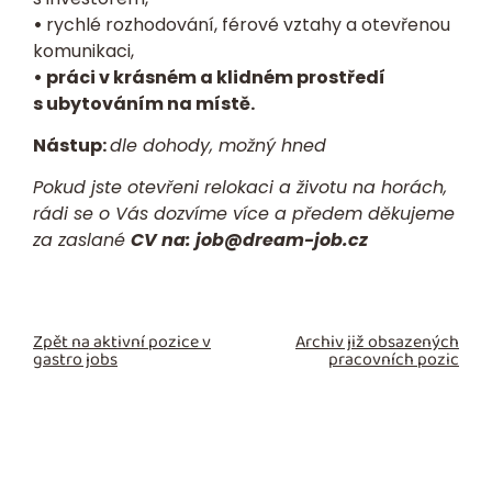
•
rychlé rozhodování, férové vztahy a otevřenou
komunikaci,
• práci v krásném a klidném prostředí
s ubytováním na místě.
Nástup:
dle dohody, možný hned
Pokud jste otevřeni relokaci a životu na horách,
rádi se o Vás dozvíme více a předem děkujeme
za zaslané
CV na:
job@dream-job.cz
Zpět na aktivní pozice v
Archiv již obsazených
gastro jobs
pracovních pozic