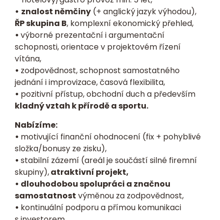
•
znalost němčiny
(+ anglický jazyk výhodou),
ŘP skupina B
, komplexní ekonomický přehled,
•
výborné prezentační i argumentační
schopnosti, orientace v projektovém řízení
vítána,
•
zodpovědnost, schopnost samostatného
jednání i improvizace, časová flexibilita,
•
pozitivní přístup, obchodní duch a především
kladný vztah k přírodě a sportu.
Nabízíme:
•
motivující finanční ohodnocení (fix + pohyblivé
složka/bonusy ze zisku),
•
stabilní zázemí (areál je součástí silné firemní
skupiny),
atraktivní projekt,
• dlouhodobou spolupráci a značnou
samostatnost
výměnou za zodpovědnost,
•
kontinuální podporu a přímou komunikaci
s investorem,