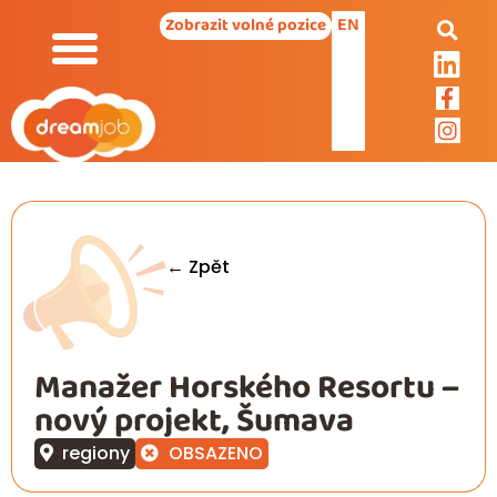
EN
Zobrazit volné pozice
← Zpět
Manažer Horského Resortu –
nový projekt, Šumava
regiony
OBSAZENO