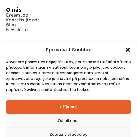
O nás
Dream Job
Kontaktujte nás
Blog
Newsletter
Spravovat Souhlas
Povinné informace
Abychom poskytli co nejlepší služby, používáme k ukládání a/nebo
GDPR
přístupu k informacím o zařízení, technologie jako jsou soubory
Cookies
cookies. Souhlas s těmito technologiemi nám umožní
zpracovávat údaje, jako je chování při procházení nebo jedinečná
ID na tomto webu. Nesouhlas nebo odvolání souhlasu může
Spojte se s námi!
nepříznivě ovlivnit určité vlastnosti a funkce.
Kontakty
Příjmout
Odmítnout
Zobrazit předvolby