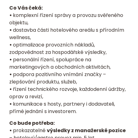
Co Vás čeká:
•
komplexní řízení správy a provozu svěřeného
objektu,
•
dostavba části hotelového areálu s přírodním
wellness,
•
optimalizace provozních nákladů,
zodpovědnost za hospodářské výsledky,
•
personální řízení, spolupráce na
marketingových a obchodních aktivitách,
•
podpora pozitivního vnímání značky –
zlepšování produktu, služeb,
•
řízení technického rozvoje, každodenní údržby,
oprav a revizí,
•
komunikace s hosty, partnery i dodavateli,
přímé jednání s investorem.
Co bude potřeba:
•
prokazatelné
výsledky z manažerské pozice
– hotelový/gastro provoz min. 5 let,