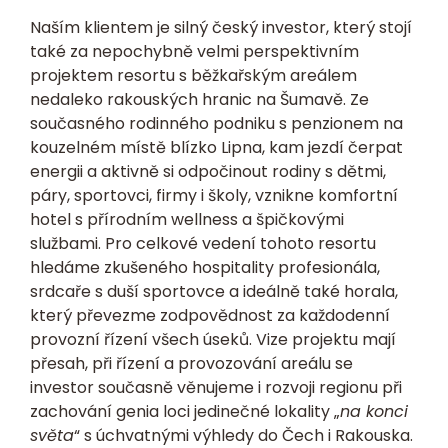
Naším klientem je silný český investor, který stojí
také za nepochybně velmi perspektivním
projektem resortu s běžkařským areálem
nedaleko rakouských hranic na Šumavě. Ze
současného rodinného podniku s penzionem na
kouzelném místě blízko Lipna, kam jezdí čerpat
energii a aktivně si odpočinout rodiny s dětmi,
páry, sportovci, firmy i školy, vznikne komfortní
hotel s přírodním wellness a špičkovými
službami. Pro celkové vedení tohoto resortu
hledáme zkušeného hospitality profesionála,
srdcaře s duší sportovce a ideálně také horala,
který převezme zodpovědnost za každodenní
provozní řízení všech úseků. Vize projektu mají
přesah, při řízení a provozování areálu se
investor současně věnujeme i rozvoji regionu při
zachování genia loci jedinečné lokality „
na konci
světa
“ s úchvatnými výhledy do Čech i Rakouska.