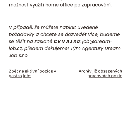
možnost využití home office po zapracování.
V případě, že můžete naplnit uvedené
požadavky a chcete se dozvědět více, budeme
se těšit na zaslané
CV v AJ na
:
job@dream-
job.cz,
předem děkujeme! Tým Agentury Dream
Job s.r.o
.
Zpět na aktivní pozice v
Archiv již obsazených
gastro jobs
pracovních pozic