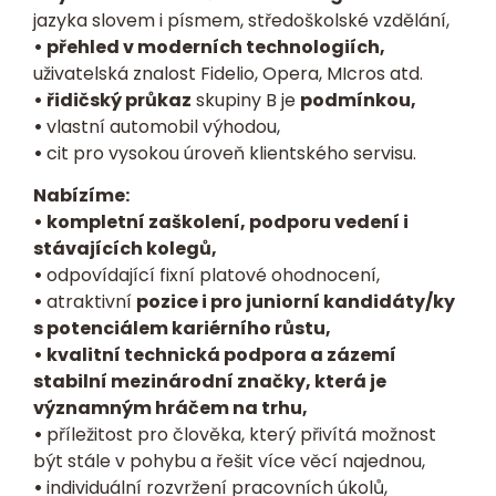
jazyka slovem i písmem, středoškolské vzdělání,
• přehled v moderních technologiích,
uživatelská znalost Fidelio, Opera, MIcros atd.
• řidičský průkaz
skupiny B je
podmínkou,
•
vlastní automobil výhodou,
•
cit pro vysokou úroveň klientského servisu.
Nabízíme:
• kompletní zaškolení, podporu vedení i
stávajících kolegů,
•
odpovídající fixní platové ohodnocení,
•
atraktivní
pozice i pro juniorní kandidáty/ky
s potenciálem kariérního růstu,
• kvalitní technická podpora a zázemí
stabilní mezinárodní značky, která je
významným hráčem na trhu,
•
příležitost pro člověka, který přivítá možnost
být stále v pohybu a řešit více věcí najednou,
•
individuální rozvržení pracovních úkolů,