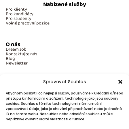
Nabízené služby
Pro klienty
Pro kandidáty
Pro studenty
Volné pracovní pozice
O nás
Dream Job
Kontaktujte nás
Blog
Newsletter
Spravovat Souhlas
Povinné informace
Abychom poskytli co nejlepší služby, používáme k ukládání a/nebo
GDPR
přístupu k informacím o zařízení, technologie jako jsou soubory
Cookies
cookies. Souhlas s těmito technologiemi nám umožní
zpracovávat údaje, jako je chování při procházení nebo jedinečná
ID na tomto webu. Nesouhlas nebo odvolání souhlasu může
Spojte se s námi!
nepříznivě ovlivnit určité vlastnosti a funkce.
Kontakty