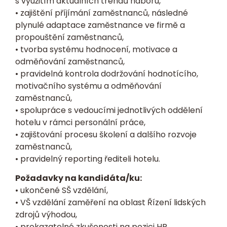
s využitím aktuálních trendů náboru,
• zajištění příjímání zaměstnanců, následné
plynulé adaptace zaměstnance ve firmě a
propouštění zaměstnanců,
• tvorba systému hodnocení, motivace a
odměňování zaměstnanců,
• pravidelná kontrola dodržování hodnotícího,
motivačního systému a odměňování
zaměstnanců,
• spolupráce s vedoucími jednotlivých oddělení
hotelu v rámci personální práce,
• zajištování procesu školení a dalšího rozvoje
zaměstnanců,
• pravidelný reporting řediteli hotelu.
Požadavky na kandidáta/ku:
• ukončené SŠ vzdělání,
• VŠ vzdělání zaměření na oblast Řízení lidských
zdrojů výhodou,
• prokazatelné zkušenosti na pozici HR