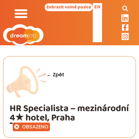
EN
Zobrazit volné pozice
← Zpět
HR Specialista – mezinárodní
4★ hotel, Praha
OBSAZENO