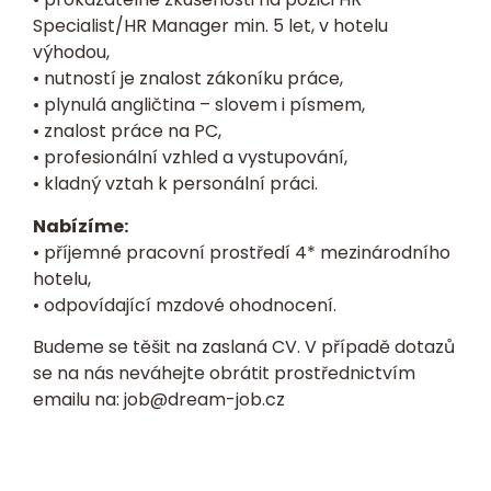
Specialist/HR Manager min. 5 let, v hotelu
výhodou,
• nutností je znalost zákoníku práce,
• plynulá angličtina – slovem i písmem,
• znalost práce na PC,
• profesionální vzhled a vystupování,
• kladný vztah k personální práci.
Nabízíme:
• příjemné pracovní prostředí 4* mezinárodního
hotelu,
• odpovídající mzdové ohodnocení.
Budeme se těšit na zaslaná CV. V případě dotazů
se na nás neváhejte obrátit prostřednictvím
emailu na:
job@dream-job.cz