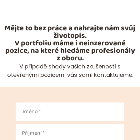
Mějte to bez práce a nahrajte nám svůj
životopis.
V portfoliu máme i neinzerované
pozice, na které hledáme profesionály
z oboru.
V případě shody vašich zkušeností s
otevřenými pozicemi vás sami kontaktujeme.