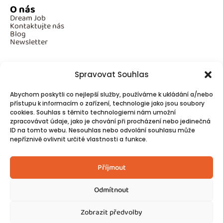
O nás
Dream Job
Kontaktujte nás
Blog
Newsletter
Spravovat Souhlas
Povinné informace
Abychom poskytli co nejlepší služby, používáme k ukládání a/nebo
GDPR
přístupu k informacím o zařízení, technologie jako jsou soubory
Cookies
cookies. Souhlas s těmito technologiemi nám umožní
zpracovávat údaje, jako je chování při procházení nebo jedinečná
ID na tomto webu. Nesouhlas nebo odvolání souhlasu může
Spojte se s námi!
nepříznivě ovlivnit určité vlastnosti a funkce.
Kontakty
Příjmout
Odmítnout
Zobrazit předvolby
© 2025
Made by Ziveweby.cz
Design by Blondesign.cz