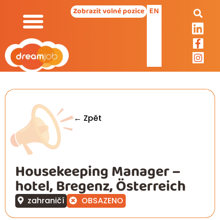
EN
Zobrazit volné pozice
← Zpět
Housekeeping Manager –
hotel, Bregenz, Österreich
zahraničí
OBSAZENO