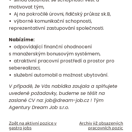
motivovat tým,
•
Aj na pokročilé úrovni, řidičský průkaz sk.B,
•
výborné komunikační schopnosti,
reprezentativní zastupování společnosti.
Nabízíme:
•
odpovídající finanční ohodnocení
s manažerským bonusovým systémem,
•
atraktivní pracovní prostředí a prostor pro
seberealizaci,
•
služební automobil a možnost ubytování.
V případě, že Vás nabídka zaujala a splňujete
uvedené požadavky, budeme se těšit na
zaslané
CV
na:
job@dream-job.cz
! Tým
Agentury Dream Job s.r.o.
Zpět na aktivní pozice v
Archiv již obsazených
gastro jobs
pracovních pozic