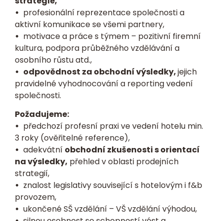
strategie,
•
profesionální reprezentace společnosti a
aktivní komunikace se všemi partnery,
•
motivace a práce s týmem – pozitivní firemní
kultura, podpora průběžného vzdělávání a
osobního růstu atd.,
•
odpovědnost za obchodní výsledky,
jejich
pravidelné vyhodnocování a reporting vedení
společnosti.
Požadujeme:
•
předchozí profesní praxi ve vedení hotelu min.
3 roky (ověřitelné reference),
•
adekvátní
obchodní zkušenosti s orientací
na výsledky,
přehled v oblasti prodejních
strategií,
•
znalost legislativy související s hotelovým i f&b
provozem,
•
ukončené SŠ vzdělání – VŠ vzdělání výhodou,
•
silnou osobnost se schopností vést a