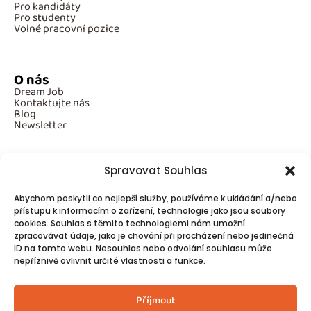
Pro kandidáty
Pro studenty
Volné pracovní pozice
O nás
Dream Job
Kontaktujte nás
Blog
Newsletter
Spravovat Souhlas
Povinné informace
Abychom poskytli co nejlepší služby, používáme k ukládání a/nebo
GDPR
přístupu k informacím o zařízení, technologie jako jsou soubory
Cookies
cookies. Souhlas s těmito technologiemi nám umožní
zpracovávat údaje, jako je chování při procházení nebo jedinečná
ID na tomto webu. Nesouhlas nebo odvolání souhlasu může
Spojte se s námi!
nepříznivě ovlivnit určité vlastnosti a funkce.
Kontakty
Příjmout