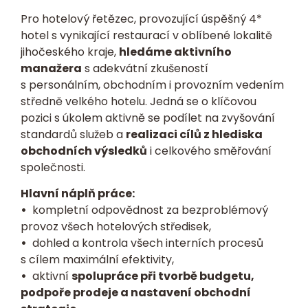
Pro hotelový řetězec, provozující úspěšný 4*
hotel s vynikající restaurací v oblíbené lokalitě
jihočeského kraje,
hledáme aktivního
manažera
s adekvátní zkušeností
s personálním, obchodním i provozním vedením
středně velkého hotelu. Jedná se o klíčovou
pozici s úkolem aktivně se podílet na zvyšování
standardů služeb a
realizaci cílů z hlediska
obchodních výsledků
i celkového směřování
společnosti.
Hlavní náplň práce:
•
kompletní odpovědnost za bezproblémový
provoz všech hotelových středisek,
•
dohled a kontrola všech interních procesů
s cílem maximální efektivity,
•
aktivní
spolupráce při tvorbě budgetu,
podpoře prodeje a nastavení obchodní