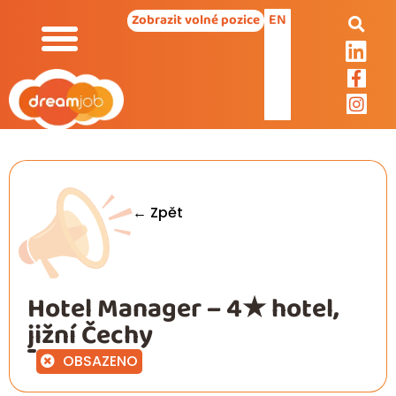
EN
Zobrazit volné pozice
← Zpět
Hotel Manager – 4★ hotel,
jižní Čechy
OBSAZENO