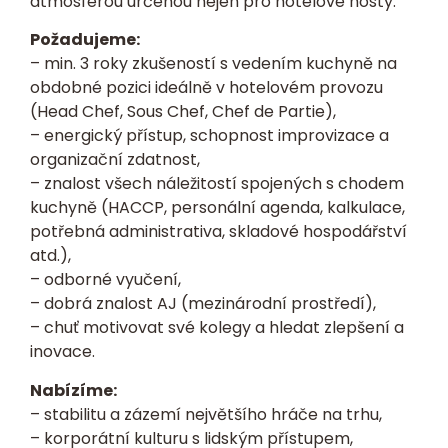
atmosférou určenou nejen pro hotelové hosty.
Požadujeme:
– min. 3 roky zkušeností s vedením kuchyně na
obdobné pozici ideálně v hotelovém provozu
(Head Chef, Sous Chef, Chef de Partie),
– energický přístup, schopnost improvizace a
organizační zdatnost,
– znalost všech náležitostí spojených s chodem
kuchyně (HACCP, personální agenda, kalkulace,
potřebná administrativa, skladové hospodářství
atd.),
– odborné vyučení,
– dobrá znalost AJ (mezinárodní prostředí),
– chuť motivovat své kolegy a hledat zlepšení a
inovace.
Nabízíme:
– stabilitu a zázemí největšího hráče na trhu,
– korporátní kulturu s lidským přístupem,