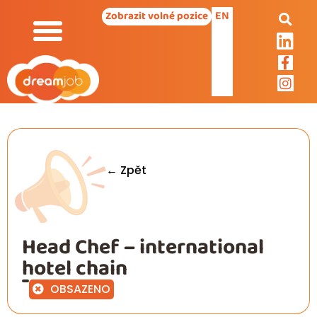
EN
Zobrazit volné pozice
← Zpět
Head Chef – international
hotel chain
OBSAZENO