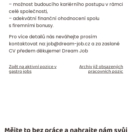
– možnost budoucího kariérního postupu v rámci
celé společnosti,
– adekvátní finanční ohodnocení spolu
s firemními bonusy.
Pro více detailů nás neváhejte prosím
kontaktovat na:
job@dream-job.cz
a za zaslané
CV předem děkujeme! Dream Job
Zpět na aktivní pozice v
Archiv již obsazených
gastro jobs
pracovních pozic
Mějte to bez práce a nahrajte nám svůj