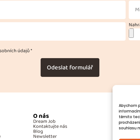
Nahra
obních údajů *
Odeslat formulář
Abychom po
informacím
O nás
Po
těmito tec
Dream Job
GD
procházení
Kontaktujte nás
Co
souhlasu mů
Blog
e
Newsletter