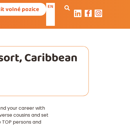
EN
it volné pozice
sort, Caribbean
und your career with
verse cousins and set
the TOP persons and