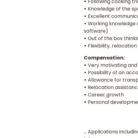
•
Following cooking tr
•
Knowledge of the spec
•
Excellent communic
•
Working knowledge 
software)
•
Out of the box thinki
•
Flexibility, relocation
Compensation:
•
Very motivating and
•
Possibility of an ac
•
Allowance for transp
•
Relocation assistan
•
Career growth
•
Personal development
… Applications includi