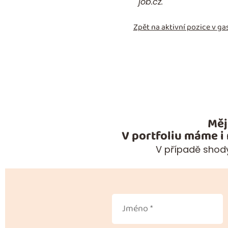
job.cz.
Zpět na aktivní pozice v
gas
Měj
V portfoliu máme i
V případě shody