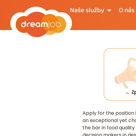
Naše služby
O nás
← Z
Apply for the position
an exceptional yet cha
the bar in food qualit
decision makers in des