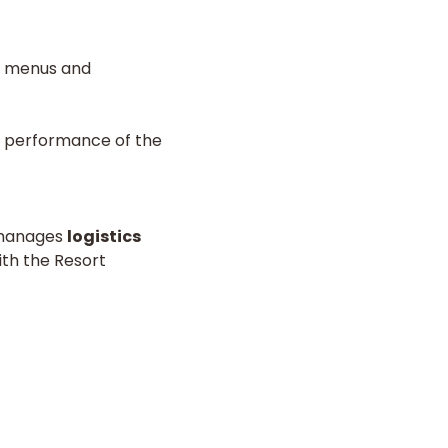
, menus and
ob performance of the
, manages
logistics
ith the Resort