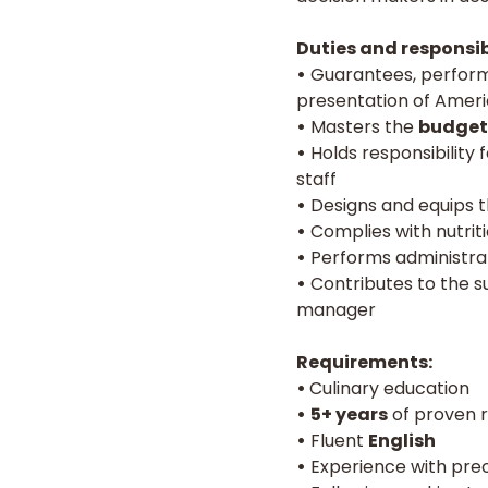
Duties and responsibi
•
Guarantees, perform
presentation of Ameri
•
Masters the
budget
•
Holds responsibility 
staff
•
Designs and equips t
•
Complies with nutriti
•
Performs administrat
•
Contributes to the su
manager
Requirements:
•
Culinary education
•
5+ years
of proven 
•
Fluent
English
•
Experience with preo