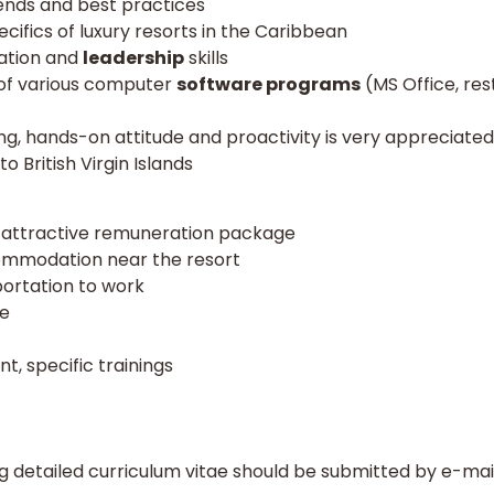
ends and best practices
ifics of luxury resorts in the Caribbean
ation and
leadership
skills
of various computer
software programs
(MS Office, r
ng, hands-on attitude and proactivity is very appreciated
 to British Virgin Islands
 attractive remuneration package
commodation near the resort
ortation to work
ce
, specific trainings
ng detailed
curriculum vitae
should be submitted by e-mail