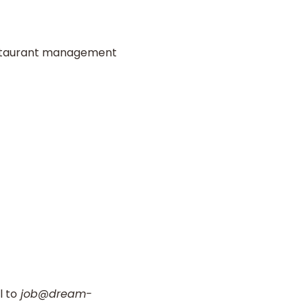
estaurant management
 to
job@dream-