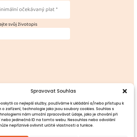
jte svůj životopis
Spravovat Souhlas
skytli co nejlepší služby, používáme k ukládání a/nebo přístupu k
 o zařízení, technologie jako jsou soubory cookies. Souhlas s
vinné informace
Spojte se s námi!
hnologiemi nám umožní zpracovávat údaje, jako je chování při
PR
Kontakty
 nebo jedinečná ID na tomto webu. Nesouhlas nebo odvolání
okies
že nepříznivě ovlivnit určité vlastnosti a funkce.