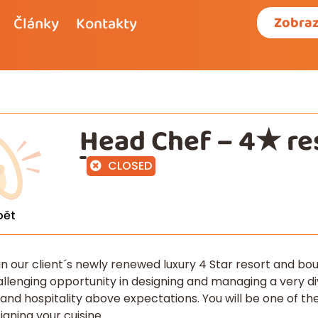
Články
Kontakty
Zobraz
Head Chef – 4★ re
CLOSED
pět
 in our client´s newly renewed luxury 4 Star resort and bo
llenging opportunity in designing and managing a very di
y and hospitality above expectations. You will be one of 
igning your cuisine.