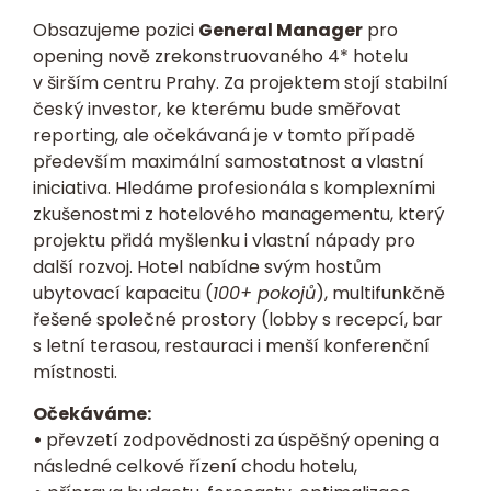
Obsazujeme pozici
General Manager
pro
opening nově zrekonstruovaného 4* hotelu
v širším centru Prahy. Za projektem stojí stabilní
český investor, ke kterému bude směřovat
reporting, ale očekávaná je v tomto případě
především maximální samostatnost a vlastní
iniciativa. Hledáme profesionála s komplexními
zkušenostmi z hotelového managementu, který
projektu přidá myšlenku i vlastní nápady pro
další rozvoj. Hotel nabídne svým hostům
ubytovací kapacitu (
100+ pokojů
), multifunkčně
řešené společné prostory (lobby s recepcí, bar
s letní terasou, restauraci i menší konferenční
místnosti.
Očekáváme:
•
převzetí zodpovědnosti za úspěšný opening a
následné celkové řízení chodu hotelu,