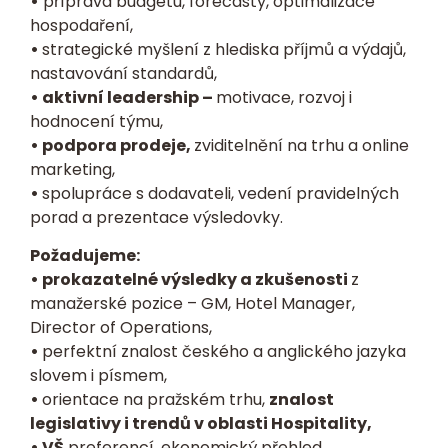
•
příprava budgetu, forecasty, optimalizace
hospodaření,
•
strategické myšlení z hlediska příjmů a výdajů,
nastavování standardů,
• aktivní leadership –
motivace, rozvoj i
hodnocení týmu,
• podpora prodeje,
zviditelnění na trhu a online
marketing,
•
spolupráce s dodavateli, vedení pravidelných
porad a prezentace výsledovky.
Požadujeme:
• prokazatelné výsledky a zkušenosti
z
manažerské pozice – GM, Hotel Manager,
Director of Operations,
•
perfektní znalost českého a anglického jazyka
slovem i písmem,
•
orientace na pražském trhu,
znalost
legislativy i trendů v oblasti Hospitality,
• VŠ
preferencí, ekonomický přehled,