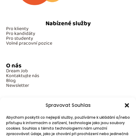
Nabízené služby
Pro klienty
Pro kandidáty
Pro studenty
Volné pracovní pozice
O nás
Dream Job
Kontaktujte nás
Blog
Newsletter
Spravovat Souhlas
Povinné informace
Abychom poskytli co nejlepší služby, používáme k ukládání a/nebo
GDPR
přístupu k informacím o zařízení, technologie jako jsou soubory
Cookies
cookies. Souhlas s těmito technologiemi nám umožní
zpracovávat údaje, jako je chování při procházení nebo jedinečná