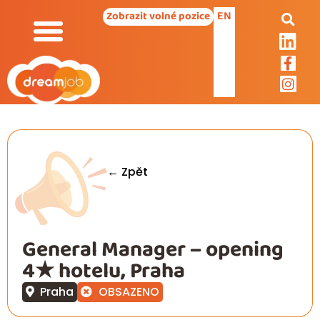
EN
Zobrazit volné pozice
← Zpět
General Manager – opening
4★ hotelu, Praha
Praha
OBSAZENO