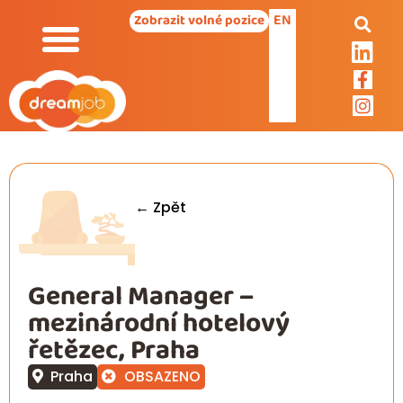
EN
Zobrazit volné pozice
← Zpět
General Manager –
mezinárodní hotelový
řetězec, Praha
Praha
OBSAZENO