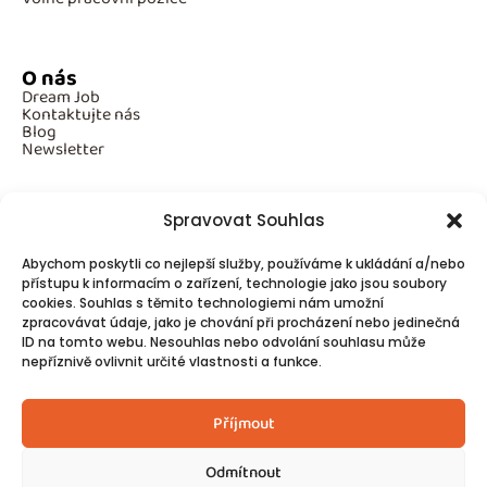
O nás
Dream Job
Kontaktujte nás
Blog
Newsletter
Spravovat Souhlas
Povinné informace
Abychom poskytli co nejlepší služby, používáme k ukládání a/nebo
GDPR
přístupu k informacím o zařízení, technologie jako jsou soubory
Cookies
cookies. Souhlas s těmito technologiemi nám umožní
zpracovávat údaje, jako je chování při procházení nebo jedinečná
ID na tomto webu. Nesouhlas nebo odvolání souhlasu může
Spojte se s námi!
nepříznivě ovlivnit určité vlastnosti a funkce.
Kontakty
Příjmout
Odmítnout