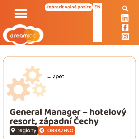
EN
Zobrazit volné pozice
← Zpět
General Manager – hotelový
resort, západní Čechy
regiony
OBSAZENO