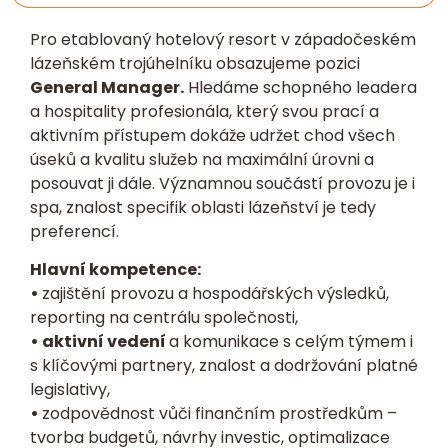
Pro etablovaný hotelový resort v západočeském
lázeňském trojúhelníku obsazujeme pozici
General Manager.
Hledáme schopného leadera
a hospitality profesionála, který svou prací a
aktivním přístupem dokáže udržet chod všech
úseků a kvalitu služeb na maximální úrovni a
posouvat ji dále. Významnou součástí provozu je i
spa, znalost specifik oblasti lázeňství je tedy
preferencí.
Hlavní kompetence:
•
zajištění provozu a hospodářských výsledků,
reporting na centrálu společnosti,
• aktivní vedení
a komunikace s celým týmem i
s klíčovými partnery, znalost a dodržování platné
legislativy,
•
zodpovědnost vůči finančním prostředkům –
tvorba budgetů, návrhy investic, optimalizace