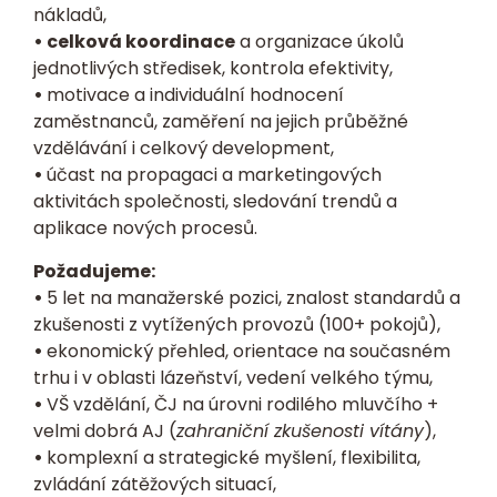
nákladů,
• celková koordinace
a organizace úkolů
jednotlivých středisek, kontrola efektivity,
•
motivace a individuální hodnocení
zaměstnanců, zaměření na jejich průběžné
vzdělávání i celkový development,
•
účast na propagaci a marketingových
aktivitách společnosti, sledování trendů a
aplikace nových procesů.
Požadujeme:
•
5 let na manažerské pozici, znalost standardů a
zkušenosti z vytížených provozů (100+ pokojů),
•
ekonomický přehled, orientace na současném
trhu i v oblasti lázeňství, vedení velkého týmu,
•
VŠ vzdělání, ČJ na úrovni rodilého mluvčího +
velmi dobrá AJ (
zahraniční zkušenosti vítány
),
•
komplexní a strategické myšlení, flexibilita,
zvládání zátěžových situací,