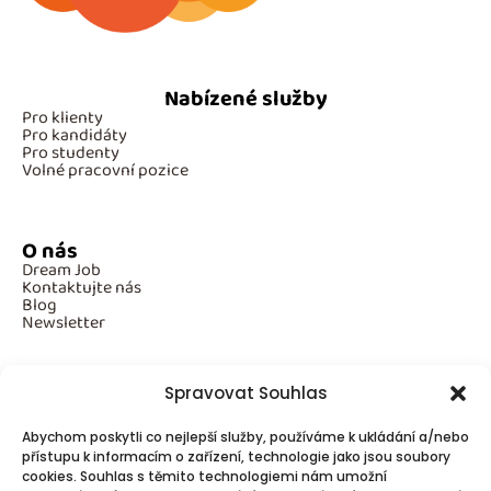
Nabízené služby
Pro klienty
Pro kandidáty
Pro studenty
Volné pracovní pozice
O nás
Dream Job
Kontaktujte nás
Blog
Newsletter
Spravovat Souhlas
Povinné informace
Abychom poskytli co nejlepší služby, používáme k ukládání a/nebo
GDPR
přístupu k informacím o zařízení, technologie jako jsou soubory
Cookies
cookies. Souhlas s těmito technologiemi nám umožní