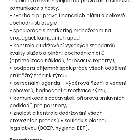
oddělení, aktivní zapojení do provozních činností,
komunikace s hosty,
•
tvorba a příprava finančních plánu a celkové
obchodní strategie,
•
spolupráce s marketing manažerem na
propagaci, kampaních apod.,
•
kontrola a udržování vysokých standardů
kvality služeb a plnění obchodních cílů
(optimalizace nákladů, forecasty, reporty),
•
podpora příjemné spolupráce všech oddělení,
průběžný trénink týmu,
•
personální agenda – výběrová řízení a vedení
pohovorů, hodnocení a motivace týmu,
•
komunikace s dodavateli, příprava smluvních
podkladů pro partnery,
•
znalost a kontrola dodržování všech
provozních procesů v souladu s platnou
legislativou (BOZP, hygiena, EET).
Požadujeme: