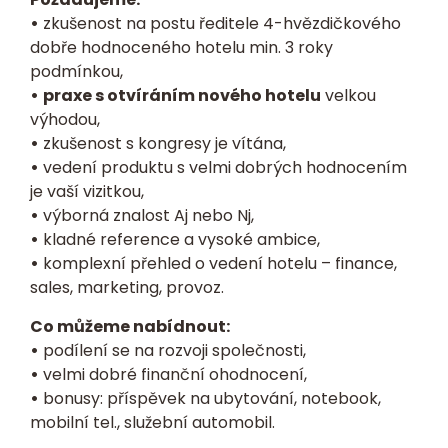
•
zkušenost na postu ředitele 4-hvězdičkového
dobře hodnoceného hotelu min. 3 roky
podmínkou,
•
praxe s otvíráním nového hotelu
velkou
výhodou,
•
zkušenost s kongresy je vítána,
•
vedení produktu s velmi dobrých hodnocením
je vaší vizitkou,
•
výborná znalost Aj nebo Nj,
•
kladné reference a vysoké ambice,
•
komplexní přehled o vedení hotelu – finance,
sales, marketing, provoz.
Co můžeme nabídnout:
•
podílení se na rozvoji společnosti,
•
velmi dobré finanční ohodnocení,
•
bonusy: příspěvek na ubytování, notebook,
mobilní tel., služební automobil.