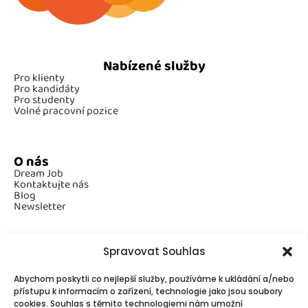
Nabízené služby
Pro klienty
Pro kandidáty
Pro studenty
Volné pracovní pozice
O nás
Dream Job
Kontaktujte nás
Blog
Newsletter
Spravovat Souhlas
Povinné informace
Abychom poskytli co nejlepší služby, používáme k ukládání a/nebo
GDPR
přístupu k informacím o zařízení, technologie jako jsou soubory
Cookies
cookies. Souhlas s těmito technologiemi nám umožní