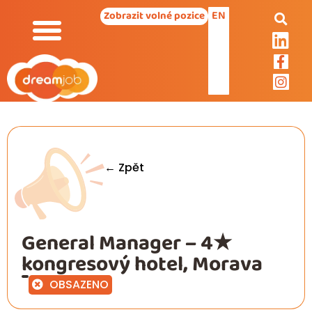
EN
Zobrazit volné pozice
← Zpět
General Manager – 4★
kongresový hotel, Morava
OBSAZENO