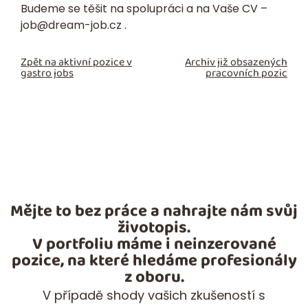
Budeme se těšit na spolupráci a na Vaše
CV
–
job@dream-job.cz
.
Zpět na aktivní pozice v
Archiv již obsazených
gastro jobs
pracovních pozic
Mějte to bez práce a nahrajte nám svůj
životopis.
V portfoliu máme i neinzerované
pozice, na které hledáme profesionály
z oboru.
V případě shody vašich zkušeností s