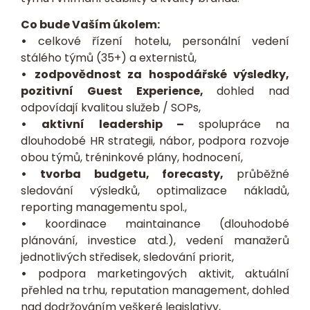
Co bude Vaším úkolem:
•
celkové řízení hotelu, personální vedení
stálého týmů (35+) a externistů,
•
zodpovědnost za hospodářské výsledky,
pozitivní Guest Experience,
dohled nad
odpovídají kvalitou služeb / SOPs,
•
aktivní leadership –
spolupráce na
dlouhodobé HR strategii, nábor, podpora rozvoje
obou týmů, tréninkové plány, hodnocení,
•
tvorba budgetu, forecasty,
průběžné
sledování výsledků, optimalizace nákladů,
reporting managementu spol.,
•
koordinace maintainance (dlouhodobé
plánování, investice atd.), vedení manažerů
jednotlivých středisek, sledování priorit,
•
podpora marketingových aktivit, aktuální
přehled na trhu, reputation management, dohled
nad dodržováním veškeré legislativy,