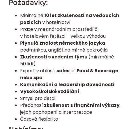
Požadavky:
Minimálně
10 let zkušeností na vedoucích
pozicích
v hotelnictví
Praxe v mezinárodním prostředí či
v hotelovém řetězci – velkou výhodou
Plynulá znalost německého jazyka
podmínkou, angličtina mírně pokročilá
Zkušenosti s vedením týmu
(minimálně
50 lidí)
Expert v oblasti
sales
či
Food & Beverage
nebo spa
Komunikační a leadership dovednosti
Vysokoškolské vzdělání
Smysl pro detail
Předchozí
zkušenost s finančními výkazy
,
jejich pochopení a interpretace
Časová flexibilita