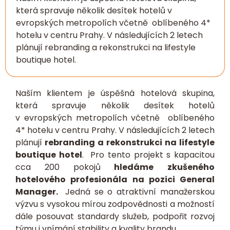
která spravuje několik desítek hotelů v
evropských metropolích včetně oblíbeného 4*
hotelu v centru Prahy. V následujících 2 letech
plánují rebranding a rekonstrukci na lifestyle
boutique hotel.
Naším klientem je úspěšná hotelová skupina,
která spravuje několik desítek hotelů
v evropských metropolích včetně oblíbeného
4* hotelu v centru Prahy. V následujících 2 letech
plánují
rebranding a rekonstrukci na lifestyle
boutique hotel
. Pro tento projekt s kapacitou
cca 200 pokojů
hledáme
zkušeného
hotelového profesionála na pozici General
Manager.
Jedná se o atraktivní manažerskou
výzvu s vysokou mírou zodpovědnosti a možností
dále posouvat standardy služeb, podpořit rozvoj
týmu i vnímání stability a kvality brandu.