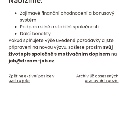
Nabízíme:
Zajímavé finanční ohodnocení a bonusový
systém
Podpora silné a stabilní společnosti
Další benefity
Pokud splňujete výše uvedené požadavky a jste
připraveni na novou výzvu, zašlete prosím
svůj
životopis společně s motivačním dopisem
na
job@dream-job.cz
.
Zpět na aktivní pozice v
Archiv již obsazených
gastro jobs
pracovních pozic