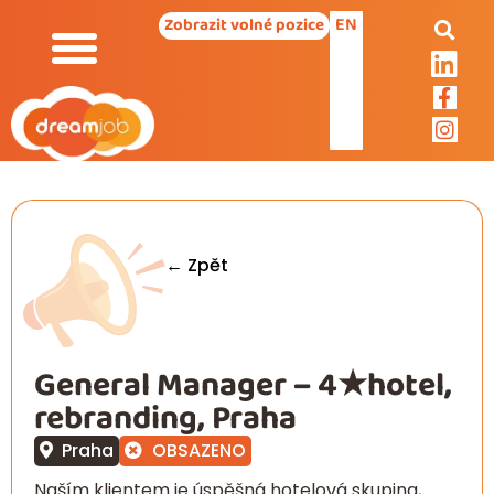
EN
Zobrazit volné pozice
← Zpět
General Manager – 4★hotel,
rebranding, Praha
Praha
OBSAZENO
Naším klientem je úspěšná hotelová skupina,