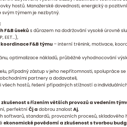
ovky hostů. Manažerské dovednosti, energický a pozitivní
e svým týmem je nezbytný.
:
ch F&B úseků
s důrazem na dodržování vysoké úrovně sl
, EET…),
 koordinace F&B týmu
– interní trénink, motivace, koor
lánu, optimalizace nákladů, průběžné vyhodnocování výs
otelu, případný zástup v jeho nepřítomnosti, spolupráce se
 obchodními partnery a dodavateli,
i všech hostů, řešení případných stížností a individuální
í
zkušenost s řízením větších provozů a vedením tým
ní, perfektní
Čj a
dobrou znalost
Aj
,
h softwarů, standardů, provozních procesů, skladového 
vé
ekonomické povědomí a zkušenost s tvorbou budg