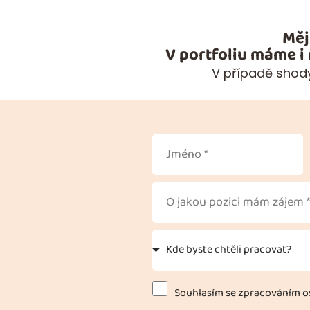
Měj
V portfoliu máme i
V případě shody
Souhlasím se zpracováním os