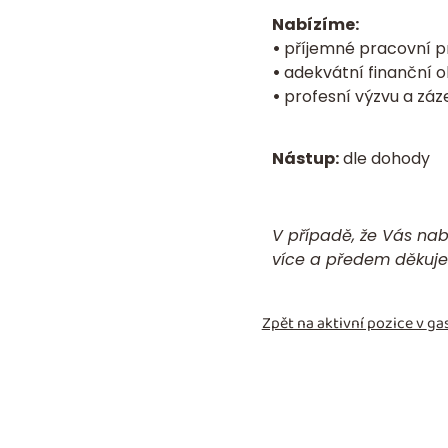
Nabízíme:
•
příjemné pracovní pr
•
adekvátní finanční o
•
profesní výzvu a záz
Nástup:
dle dohody
V případě, že Vás nab
více a předem děkuj
Zpět na aktivní pozice v
gas