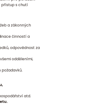
 přístup s chutí
užeb a zákonných
dinace činností a
ledků, odpovědnost za
 všemi odděleními,
ch požadavků.
u,
hospodářství atd.
etu.