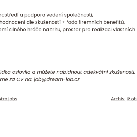
ostředí a podpora vedení společnosti,
hodnocení dle zkušeností + řada firemních benefitů,
emí silného hráče na trhu, prostor pro realizaci vlastních
ídka oslovila a můžete nabídnout adekvátní zkušenosti,
eme za
CV
na:
job@dream-job.cz
tro jobs
Archiv již 