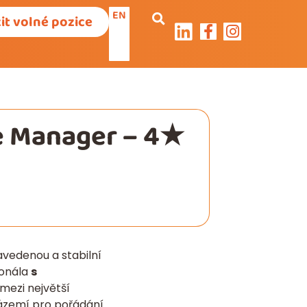
EN
it volné pozice
e Manager – 4★
avedenou a stabilní
ionála
s
 mezi největší
zázemí pro pořádání