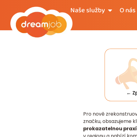
Naše služby
O nás
← Z
Pro nově zrekonstruov
značku, obsazujeme kl
prokazatelnou praxí 
v regionu a nabízí ko