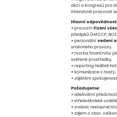
akcí a kongresů pro st
intenzivně pracovat s
Hlavní odpovědnost
•
provozní
řízení vše
předpisů (HACCP, BOZP
•
personální
vedení a
směnného provozu,
•
tvorba finančního p
svěřené prostředky,
•
reporting řediteli h
•
komunikace s hosty,
•
zajištění spokojenost
Požadujeme:
•
adekvátní předchoz
•
středoškolské vzdělá
•
znalost restauračníc
•
zájem o obor, celko