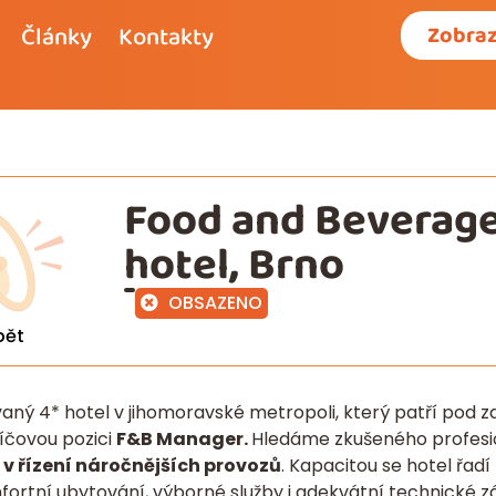
Články
Kontakty
Zobraz
Food and Beverag
hotel, Brno
OBSAZENO
pět
aný 4* hotel v jihomoravské metropoli, který patří pod z
íčovou pozici
F&B Manager.
Hledáme zkušeného profes
v řízení náročnějších provozů
. Kapacitou se hotel řadí
mfortní ubytování, výborné služby i adekvátní technické 