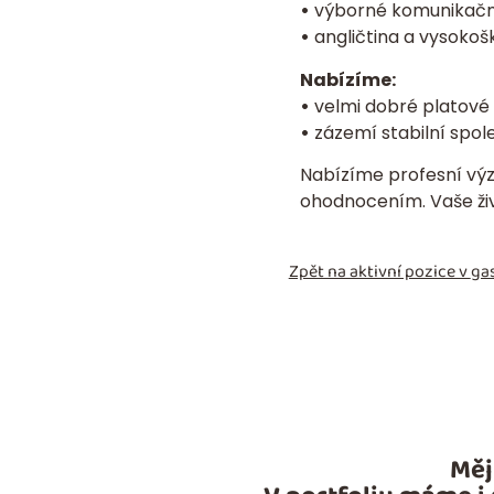
•
výborné komunikační 
•
angličtina a vysokoš
Nabízíme:
•
velmi dobré platové
•
zázemí stabilní spole
Nabízíme profesní výzv
ohodnocením. Vaše
ž
Zpět na aktivní pozice v
gas
Měj