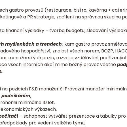
ch gastro provozů (restaurace, bistro, kavárna + cateri
ketingové a PR strategie, zacílení na správnou skupinu p
 finanční výsledky – tvorba budgetu, sledování výsledků
h myšlenkách a trendech,
kam gastro provoz směřova
ladového hospodářství, znalost všech norem, BOZP, HACC
or manažerských pozic, rozvoj a vzdělávání podřízených
zace všech interních akcí mimo běžný provoz včetně
podp
b.
 na pozicích F&B manažer či Provozní manažer minimálně 
m podnikáním
,
ronomii minimálně 10 let,
 ekonomických výkazech,
počítači
– schopnost vytvářet prezentace a tabulky pro m
předpoklady pro vedení velkého týmu,