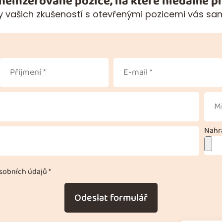
 neinzerované pozice, na které hledáme pr
 vašich zkušeností s otevřenými pozicemi vás sa
Nahra
obních údajů *
Odeslat formulář