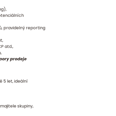
ng),
otenciálních
, pravidelný reporting
t,
P atd.,
,
ory prodeje
5 let, ideální
ajitele skupiny,