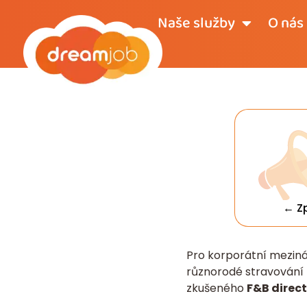
Naše služby
O nás
← Z
Pro korporátní meziná
různorodé stravování 
zkušeného
F&B direc