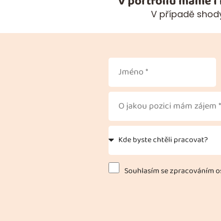
V portfoliu máme i
V případě shody
Souhlasím se zpracováním os