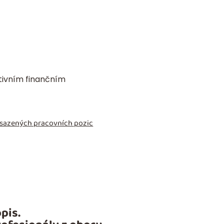
ktivním finančním
obsazených pracovních pozic
pis.