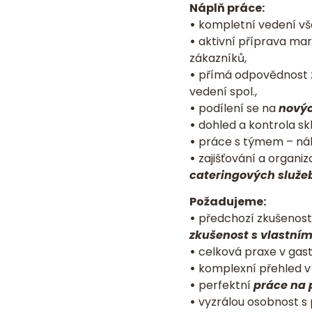
Náplň práce:
•
kompletní vedení vše
•
aktivní příprava mar
zákazníků,
•
přímá odpovědnost za
vedení spol.,
•
podílení se na
novýc
•
dohled a kontrola sk
•
práce s týmem – náb
•
zajišťování a organi
cateringových služe
Požadujeme:
•
předchozí zkušenosti
zkušenost s vlastní
•
celková praxe v gast
•
komplexní přehled v
•
perfektní
práce na 
•
vyzrálou osobnost s 