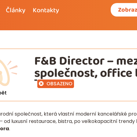
Články
Kontakty
Zobraz
F&B Director – me
společnost, office 
OBSAZENO
pět
rodní společnost, která vlastní moderní kancelářské pros
– od luxusní restaurace, bistra, po velkokapacitní trend
tora
.