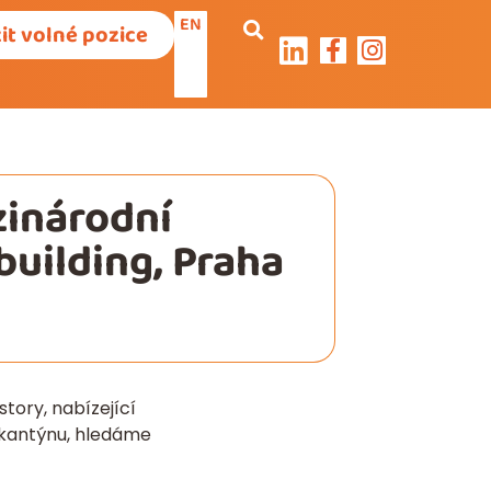
EN
it volné pozice
zinárodní
building, Praha
tory, nabízející
y kantýnu, hledáme