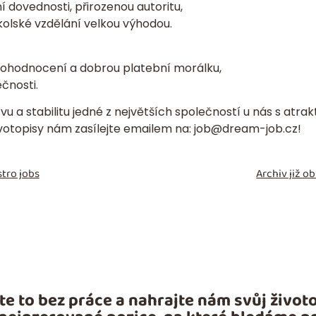
dovednosti, přirozenou autoritu,
kolské vzdělání velkou výhodou.
 ohodnocení a dobrou platební morálku,
čnosti.
u a stabilitu jedné z největších společností u nás s atra
ivotopisy
nám zasílejte emailem na:
job@dream-job.cz
!
tro jobs
Archiv již 
te to bez práce a nahrajte nám svůj životo