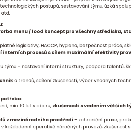
 technologických postupů, sestavování týmu, úzká spolup
 atd.
u:
vorba menu / food koncept pro všechny střediska, s
platné legislativy, HACCP, hygiena, bezpečnost práce, sk
 interních procesů s cílem maximální efektivity pr
 týmu – nastavení interní struktury, podpora talentů, š
echnik
a trendů, sdílení zkušeností, výběr vhodných tech
i potřeba:
nd, min. 10 let v oboru,
zkušenosti s vedením větších t
dů z mezinárodního prostředí
– zahraniční praxe, prok
 v každodenní operativě náročných provozů, zkušenost s