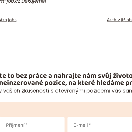
m-job.cz
Děkujeme!
tro jobs
Archiv již 
te to bez práce a nahrajte nám svůj životo
 neinzerované pozice, na které hledáme pr
 vašich zkušeností s otevřenými pozicemi vás sa