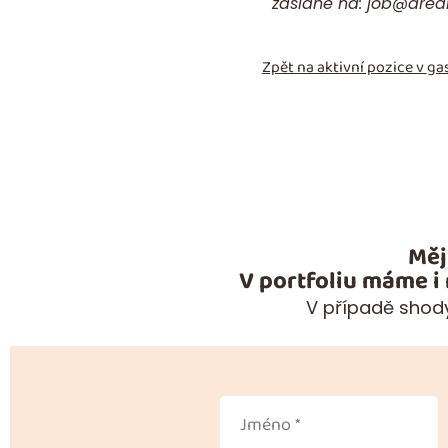
zaslané na:
job@drea
Zpět na aktivní pozice v
gas
Měj
V portfoliu máme i
V případě shody