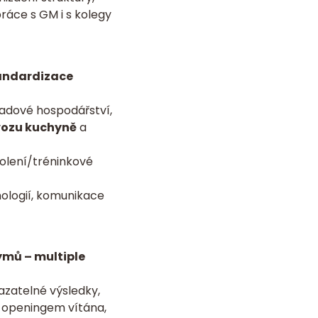
ráce s GM i s kolegy
tandardizace
ladové hospodářství,
ovozu kuchyně
a
kolení/tréninkové
nologií, komunikace
ýmů – multiple
azatelné výsledky,
 openingem vítána,