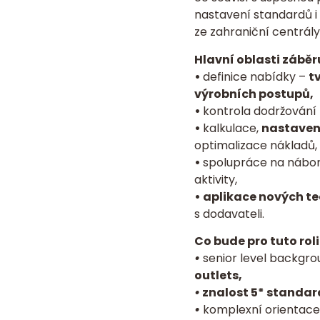
nastavení standardů i
ze zahraniční centrály
Hlavní oblasti záběr
•
definice nabídky –
t
výrobních postupů,
•
kontrola dodržování 
•
kalkulace,
nastavení
optimalizace nákladů,
•
spolupráce na náboru
aktivity,
• aplikace nových t
s dodavateli.
Co bude pro tuto rol
•
senior level backgrou
outlets,
•
znalost 5* standar
•
komplexní orientace