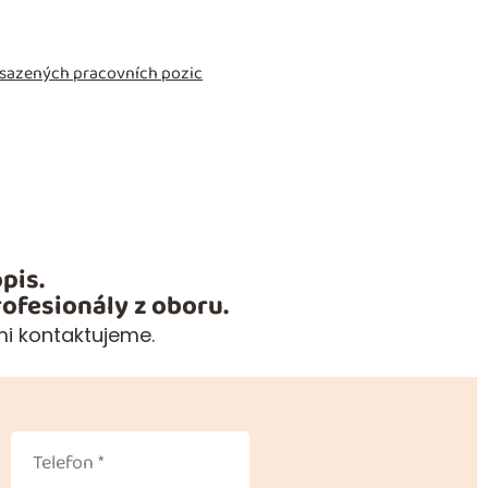
obsazených pracovních pozic
pis.
ofesionály z oboru.
mi kontaktujeme.