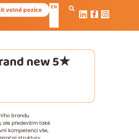
EN
it volné pozice
brand new 5★
ního brandu.
, ale především také
vní kompetenci vše,
izační struktury,