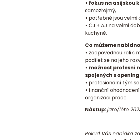
• fokus na asijskou 
samozřejmý,
•
potřebné jsou velmi
•
ČJ + AJ na velmi dob
kuchyně.
Co můžeme nabídno
•
zodpovědnou roli s m
podílet se na jeho rozvo
• možnost profesní re
spojených s openin
•
profesionální tým se
•
finanční ohodnocení 
organizaci práce.
Nástup:
jaro/léto 20
Pokud Vás nabídka za