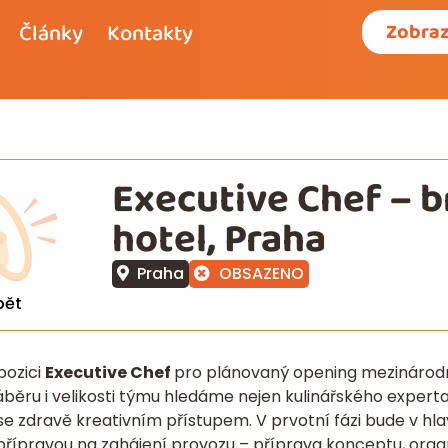
Články
Kontakty
Zobraz
Executive Chef – 
hotel, Praha
Praha
OBSAZENO
pět
pozici
Executive Chef
pro plánovaný opening mezinárod
běru i velikosti týmu hledáme nejen kulinářského experta
 zdravě kreativním přístupem. V prvotní fázi bude v hla
přípravou na zahájení provozu – příprava konceptu, organ