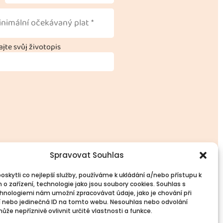
jte svůj životopis
Spravovat Souhlas
skytli co nejlepší služby, používáme k ukládání a/nebo přístupu k
 o zařízení, technologie jako jsou soubory cookies. Souhlas s
vinné informace
Spojte se s námi!
hnologiemi nám umožní zpracovávat údaje, jako je chování při
PR
Kontakty
 nebo jedinečná ID na tomto webu. Nesouhlas nebo odvolání
okies
že nepříznivě ovlivnit určité vlastnosti a funkce.