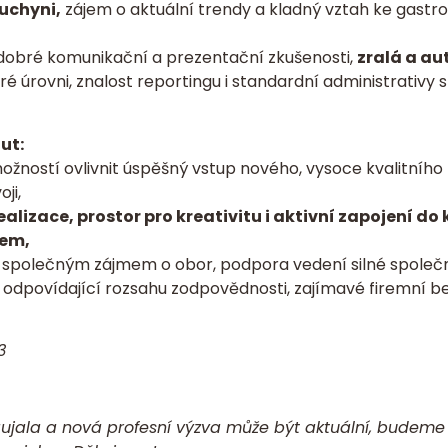
kuchyni,
zájem o aktuální trendy a kladný vztah ke gastro
 dobré komunikační a prezentační zkušenosti,
zralá a au
ré úrovni, znalost reportingu i standardní administrativy
ut:
ožností ovlivnit úspěšný vstup nového, vysoce kvalitního
ji,
alizace, prostor pro kreativitu i aktivní zapojení do 
gem,
 společným zájmem o obor, podpora vedení silné společno
odpovídající rozsahu zodpovědnosti, zajímavé firemní ben
23
ujala a nová profesní výzva může být aktuální, budeme 