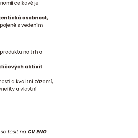
nomii celkově je
tentická osobnost,
 spojené s vedením
 produktu na trh a
klíčových aktivit
sti a kvalitní zázemí,
efity a vlastní
se těšit na
CV ENG