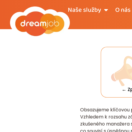
Naše služby
O nás
← Z
Obsazujeme klíčovou 
Vzhledem k rozsahu zá
zkušeného manažera se
co souvisí s úspěšnou 