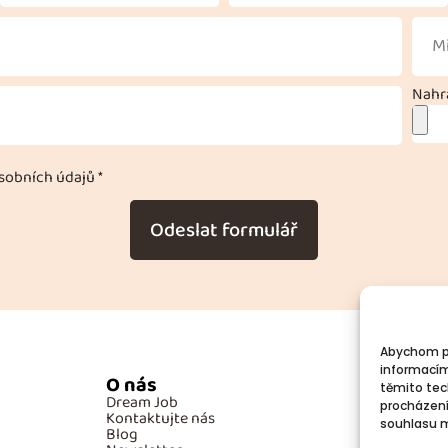
Nahra
obních údajů *
Odeslat formulář
Abychom po
informacím
O nás
Po
těmito tec
Dream Job
GD
procházení
Kontaktujte nás
Co
souhlasu mů
Blog