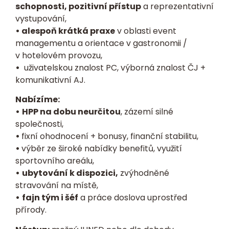
schopnosti, pozitivní přístup
a reprezentativní
vystupování,
• alespoň krátká praxe
v oblasti event
managementu a orientace v gastronomii /
v hotelovém provozu,
•
uživatelskou znalost PC, výborná znalost ČJ +
komunikativní AJ.
Nabízíme:
•
HPP na dobu neurčitou
, zázemí silné
společnosti,
•
fixní ohodnocení + bonusy, finanční stabilitu,
•
výběr ze široké nabídky benefitů, využití
sportovního areálu,
•
ubytování k dispozici,
zvýhodněné
stravování na místě,
•
fajn tým i šéf
a práce doslova uprostřed
přírody.