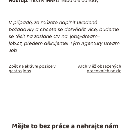
Nástup:
možný IHNED nebo dle dohody
V případě, že můžete naplnit uvedené
požadavky a chcete se dozvědět více, budeme
se těšit na zaslané
CV
na:
job@dream-
job.cz,
předem děkujeme! Tým Agentury Dream
Job
Zpět na aktivní pozice v
Archiv již obsazených
gastro jobs
pracovních pozic
Mějte to bez práce a nahrajte nám