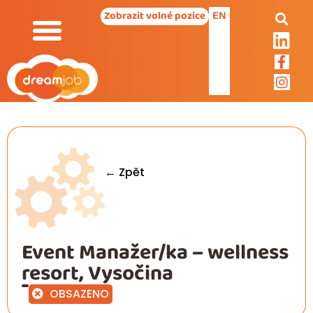
EN
Zobrazit volné pozice
← Zpět
Event Manažer/ka – wellness
resort, Vysočina
OBSAZENO