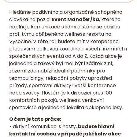
Hledáme pozitivního a organizačně schopného
člověka na pozici
Event Manažer/ka
, kterého
naplňuje komunikace s lidmi a stane se posilou
profi týmu oblíbeného wellness resortu na
Vysočině. V této roli budete mít v kompetenci
především celkovou koordinaci všech firemních i
společenských eventů od A do Z. Každá akce je
jedinečná a takový byl měl být i zážitek z ní,
zázemí zde nabízí ideální podmínky pro
teambuildingy, relaxační pobyty uprostřed
přírody, sportovní aktivity i vetší konference
nebo svatby. Hostům je k dispozici přes 100
komfortních pokojů, wellness, venkovní
sportoviště a jedinečná lokalita obklopená lesy.
O čem je tato práce:
•
aktivní komunikaci s hosty,
budete hlavní
kontaktní osobou v případě jakékoliv akce