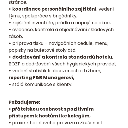
stránce,
•
koordinace personálního zajištění
, vedení
týmu, spolupráce s brigádníky,
•
zajištění inventáře, prádla a nápojů na akce,
•
evidence, kontrola a objednávání skladových
zásob,
•
příprava tisku – navigačních cedule, menu,
popisky na bufetové stoly atd.
•
dodržování a kontrola standardů hotelu
,
BOZP a dodržování všech hygienických pravidel,
•
vedení statistik k obsazenosti a tržbám,
reporting F&B Managerovi,
•
stálá komunikace s klienty.
Požadujeme:
• přátelskou osobnost s pozitivním
přístupem k hostům i ke kolegům,
•
praxe z hotelového provozu a zkušenost