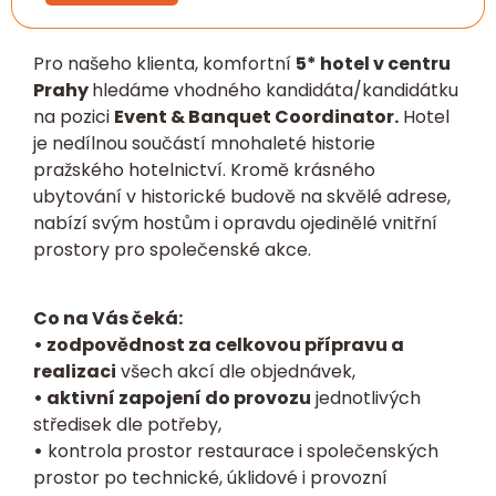
Pro našeho klienta, komfortní
5* hotel v centru
Prahy
hledáme vhodného kandidáta/kandidátku
na pozici
Event & Banquet Coordinator.
Hotel
je nedílnou součástí mnohaleté historie
pražského hotelnictví. Kromě krásného
ubytování v historické budově na skvělé adrese,
nabízí svým hostům i opravdu ojedinělé vnitřní
prostory pro společenské akce.
Co na Vás čeká:
• zodpovědnost za celkovou přípravu a
realizaci
všech akcí dle objednávek,
• aktivní zapojení do provozu
jednotlivých
středisek dle potřeby,
•
kontrola prostor restaurace i společenských
prostor po technické, úklidové i provozní