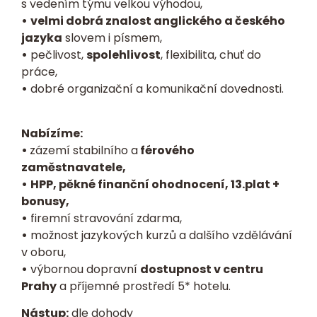
s vedením týmu velkou výhodou,
•
velmi dobrá znalost anglického a českého
jazyka
slovem i písmem,
•
pečlivost,
spolehlivost
, flexibilita, chuť do
práce,
•
dobré organizační a komunikační dovednosti.
Nabízíme:
•
zázemí stabilního a
férového
zaměstnavatele,
•
HPP, pěkné finanční ohodnocení, 13.plat +
bonusy,
•
firemní stravování zdarma,
•
možnost jazykových kurzů a dalšího vzdělávání
v oboru,
•
výbornou dopravní
dostupnost v centru
Prahy
a příjemné prostředí 5* hotelu.
Nástup:
dle dohody