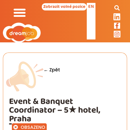
EN
Zobrazit volné pozice
← Zpět
Event & Banquet
Coordinator – 5★ hotel,
Praha
OBSAZENO