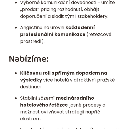
Výborné komunikační dovednosti – umíte
„prodat“ pricing rozhodnutí, obhájit
doporučení a sladit tým i stakeholdery.
Angličtinu na úrovni
každodenní
profesionální komunikace
(řetězcové
prostředí).
Nabízíme:
Klíčovou roli s přímým dopadem na
výsledky
více hotelů v atraktivní pražské
destinaci.
Stabilní zázemí
mezinárodního
hotelového řetězce
, jasné procesy a
možnost ovlivňovat strategii napříč
clustrem.