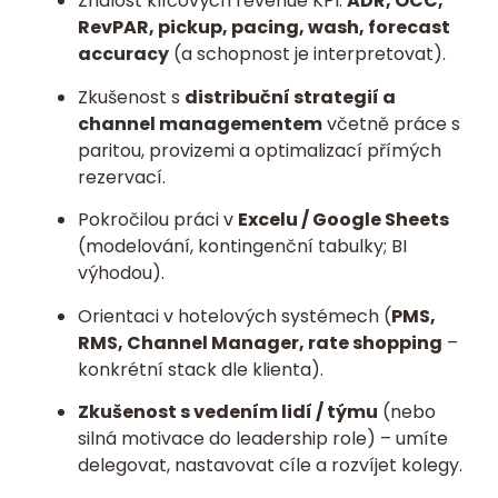
Znalost klíčových revenue KPI:
ADR, OCC,
RevPAR, pickup, pacing, wash, forecast
accuracy
(a schopnost je interpretovat).
Zkušenost s
distribuční strategií a
channel managementem
včetně práce s
paritou, provizemi a optimalizací přímých
rezervací.
Pokročilou práci v
Excelu / Google Sheets
(modelování, kontingenční tabulky; BI
výhodou).
Orientaci v hotelových systémech (
PMS,
RMS, Channel Manager, rate shopping
–
konkrétní stack dle klienta).
Zkušenost s vedením lidí / týmu
(nebo
silná motivace do leadership role) – umíte
delegovat, nastavovat cíle a rozvíjet kolegy.