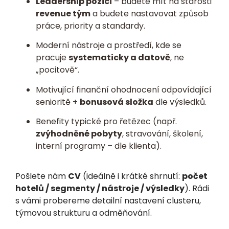
Leadership pozici
– budete mít na starosti
revenue tým
a budete nastavovat způsob
práce, priority a standardy.
Moderní nástroje a prostředí, kde se
pracuje
systematicky a datově
, ne
„pocitově“.
Motivující finanční ohodnocení odpovídající
senioritě +
bonusová složka
dle výsledků.
Benefity typické pro řetězec (např.
zvýhodněné pobyty
, stravování, školení,
interní programy – dle klienta).
Pošlete nám
CV
(ideálně i krátké shrnutí:
počet
hotelů / segmenty / nástroje / výsledky
). Rádi
s vámi probereme detailní nastavení clusteru,
týmovou strukturu a odměňování.