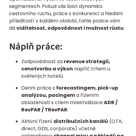
segmentech. Pokud vás baví dynamika
cestovního ruchu, práce s konkurencí a hledání
příležitostí v každém období, tahle pozice vám
dá
viditelnost, odpovědnost i možnost růstu
.
Náplň práce:
Zodpovědnost za
revenue strategii,
cenotvorbu a výkon
napříč trhem u
svěřených hotelů.
Denní práce s
forecastingem, pick-up
analýzou, pacingem
a řízením
obsazenosti s cílem maximalizace
ADR /
RevPAR / TRevPAR
.
Aktivní řízení
distribučních kanálů
(OTA,
direct, GDS, corporate) včetně
optimalizace
channel mixu a nákladů na