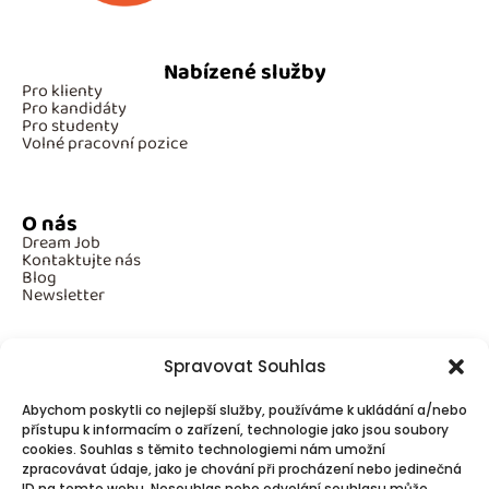
Nabízené služby
Pro klienty
Pro kandidáty
Pro studenty
Volné pracovní pozice
O nás
Dream Job
Kontaktujte nás
Blog
Newsletter
Spravovat Souhlas
Povinné informace
Abychom poskytli co nejlepší služby, používáme k ukládání a/nebo
GDPR
přístupu k informacím o zařízení, technologie jako jsou soubory
Cookies
cookies. Souhlas s těmito technologiemi nám umožní
zpracovávat údaje, jako je chování při procházení nebo jedinečná
ID na tomto webu. Nesouhlas nebo odvolání souhlasu může