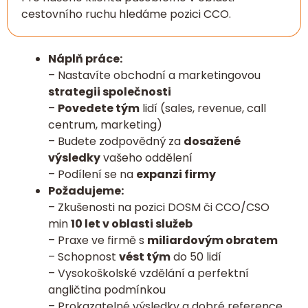
cestovního ruchu hledáme pozici CCO.
Náplň práce:
– Nastavíte obchodní a marketingovou
strategii společnosti
–
Povedete tým
lidí (sales, revenue, call
centrum, marketing)
– Budete zodpovědný za
dosažené
výsledky
vašeho oddělení
– Podílení se na
expanzi firmy
Požadujeme:
– Zkušenosti na pozici DOSM či CCO/CSO
min
10 let v oblasti služeb
– Praxe ve firmě s
miliardovým obratem
– Schopnost
vést tým
do 50 lidí
– Vysokoškolské vzdělání a perfektní
angličtina podmínkou
– Prokazatelné výsledky a dobré reference