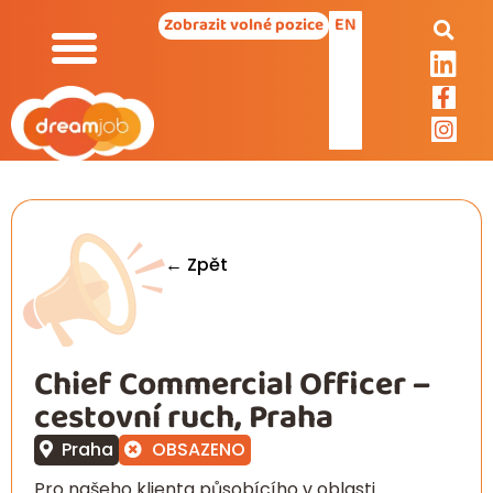
EN
Zobrazit volné pozice
← Zpět
Chief Commercial Officer –
cestovní ruch, Praha
Praha
OBSAZENO
Pro našeho klienta působícího v oblasti