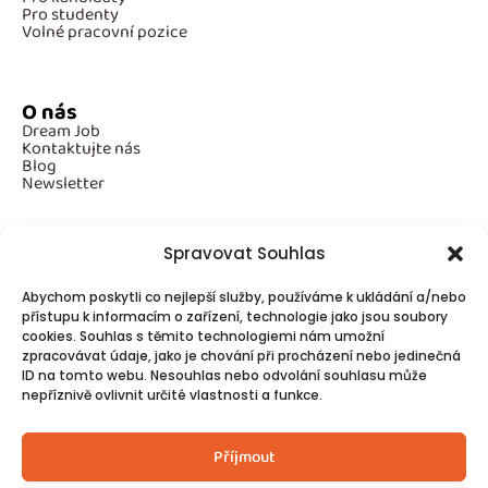
Pro studenty
Volné pracovní pozice
O nás
Dream Job
Kontaktujte nás
Blog
Newsletter
Spravovat Souhlas
Povinné informace
Abychom poskytli co nejlepší služby, používáme k ukládání a/nebo
GDPR
přístupu k informacím o zařízení, technologie jako jsou soubory
Cookies
cookies. Souhlas s těmito technologiemi nám umožní
zpracovávat údaje, jako je chování při procházení nebo jedinečná
ID na tomto webu. Nesouhlas nebo odvolání souhlasu může
Spojte se s námi!
nepříznivě ovlivnit určité vlastnosti a funkce.
Kontakty
Příjmout