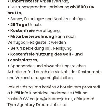
• Unbefristeter
Arbeitsvertrag,
•
Leistungsgerechte Entlohnung
ab 1800 EUR
brutto
,
•
Sonn-, Feiertags- und Nachtzuschläge,
• 25 Tage
Urlaub,
• Kostenfreie
Verpflegung,
• Mitarbeiterwohnung
kann nach
Verfügbarkeit gestellt werden,
•
Berufsbekleidung inkl. Reinigung,
• Kostenfreie Nutzung des Golf- und
Tennisplatzes
,
•
Spannendes und abwechslungsreiches
Arbeitsumfeld durch die Vielzahl der Restaurants
und Veranstaltungsmöglichkeiten.
Pokud Vás zajímá kariéra v hotelovém prostředí
a bližší info k nabídce, budeme se těšit na
zaslané
CV
na:
job@dream-job.cz
, děkujeme!
Tým Agentury Dream Job s.r.o.