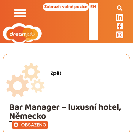
EN
Zobrazit volné pozice
← Zpět
Bar Manager – luxusní hotel,
Německo
OBSAZENO