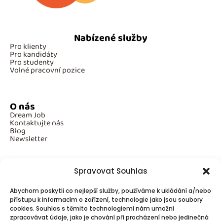
Nabízené služby
Pro klienty
Pro kandidáty
Pro studenty
Volné pracovní pozice
O nás
Dream Job
Kontaktujte nás
Blog
Newsletter
Spravovat Souhlas
Povinné informace
Abychom poskytli co nejlepší služby, používáme k ukládání a/nebo
GDPR
Cookies
přístupu k informacím o zařízení, technologie jako jsou soubory
cookies. Souhlas s těmito technologiemi nám umožní
zpracovávat údaje, jako je chování při procházení nebo jedinečná