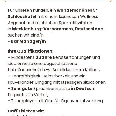
Für unseren Kunden, ein
wunderschönes 5*
Schlosshotel
mit einem luxuriösen Wellness
Angebot und reichlichen Sportaktivitäten
in
Mecklenburg-Vorpommern
,
Deutschland
,
suchen wir eine/n
• Bar Manager/in
Ihre Qualifikationen
:
•
Mindestens
3 Jahre
Berufserfahrungen und
idealerweise eine abgeschlossene
Hotelfachschule bzw. Ausbildung zum Kellner,
•
Teamfähigkeit, Belastbarkeit und ein
souveränder Umgang mit stressigen Situationen,
•
Sehr gute
Sprachkenntnisse
in Deutsch
,
Englisch von Vorteil,
•
Teamplayer mit Sinn für Eigenverantwortung.
Dafür bieten wir: