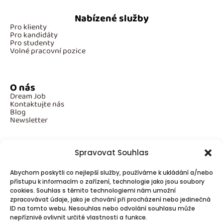
Nabízené služby
Pro klienty
Pro kandidáty
Pro studenty
Volné pracovní pozice
O nás
Dream Job
Kontaktujte nás
Blog
Newsletter
Spravovat Souhlas
Povinné informace
Abychom poskytli co nejlepší služby, používáme k ukládání a/nebo
GDPR
Cookies
přístupu k informacím o zařízení, technologie jako jsou soubory
cookies. Souhlas s těmito technologiemi nám umožní
zpracovávat údaje, jako je chování při procházení nebo jedinečná
ID na tomto webu. Nesouhlas nebo odvolání souhlasu může
Spojte se s námi!
nepříznivě ovlivnit určité vlastnosti a funkce.