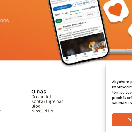
Abychom po
informacím
O nás
Po
těmito tec
Dream Job
GD
procházení
Kontaktujte nás
Co
souhlasu mů
Blog
e
Newsletter
Př