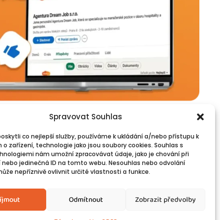
Spravovat Souhlas
skytli co nejlepší služby, používáme k ukládání a/nebo přístupu k
 o zařízení, technologie jako jsou soubory cookies. Souhlas s
vinné informace
Spojte se s námi!
hnologiemi nám umožní zpracovávat údaje, jako je chování při
PR
Kontakty
 nebo jedinečná ID na tomto webu. Nesouhlas nebo odvolání
okies
že nepříznivě ovlivnit určité vlastnosti a funkce.
íjmout
Odmítnout
Zobrazit předvolby