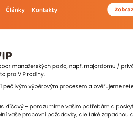
Články
Kontakty
Zobraz
VIP
ábor manažerských pozic, např. majordomu / privá
to pro VIP rodiny.
zí pečlivým výběrovým procesem a ověřujeme ref
.
 nás klíčový – porozumíme vašim potřebám a pos
splní vaše pracovní požadavky, ale také zapadnou 