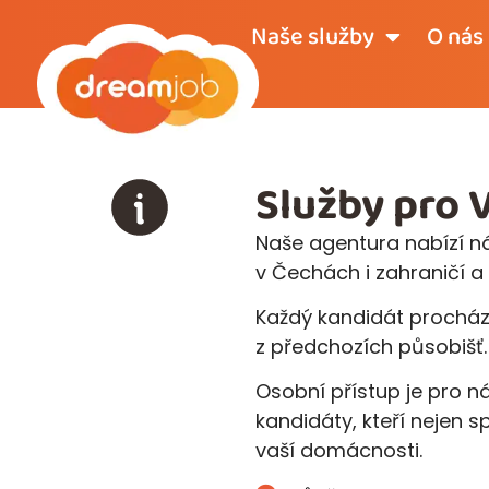
Naše služby
O nás
Služby pro 
Naše agentura nabízí n
v Čechách i zahraničí a 
Každý kandidát prochá
z předchozích působišť
Osobní přístup je pro
kandidáty, kteří nejen 
vaší domácnosti.