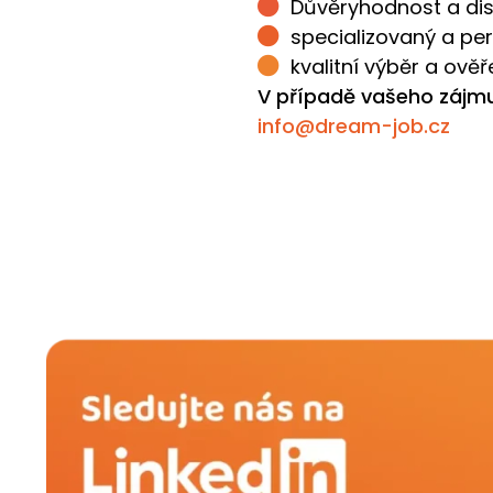
Důvěryhodnost a dis
specializovaný a pe
kvalitní výběr a ově
V případě vašeho zájmu
info@dream-job.cz