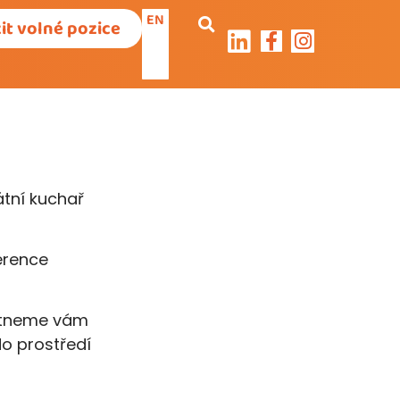
EN
it volné pozice
tní kuchař
erence
kytneme vám
do prostředí